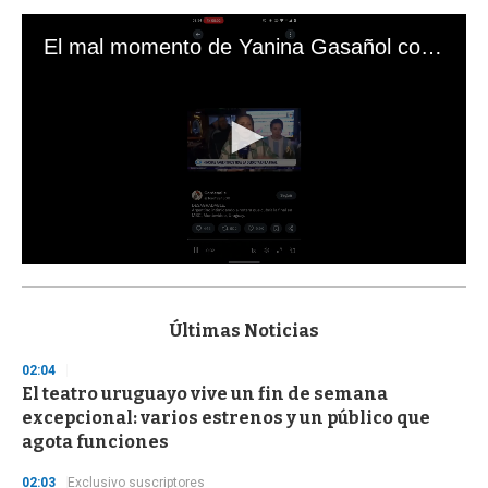
El mal momento de Yanina Gasañol con un hincha argentino en "Subrayado"
0
s
e
c
Últimas Noticias
o
n
02:04
d
El teatro uruguayo vive un fin de semana
s
o
excepcional: varios estrenos y un público que
f
agota funciones
3
3
s
02:03
Exclusivo suscriptores