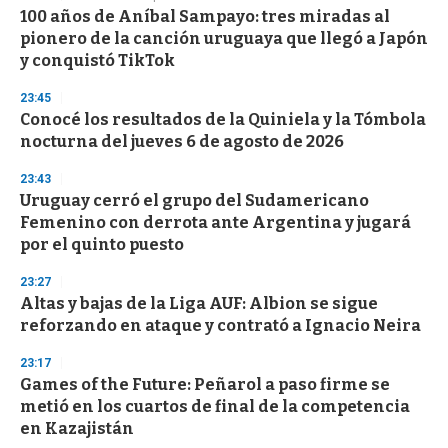
e
100 años de Aníbal Sampayo: tres miradas al
c
pionero de la canción uruguaya que llegó a Japón
o
n
y conquistó TikTok
d
s
23:45
Conocé los resultados de la Quiniela y la Tómbola
nocturna del jueves 6 de agosto de 2026
23:43
Uruguay cerró el grupo del Sudamericano
Femenino con derrota ante Argentina y jugará
por el quinto puesto
23:27
Altas y bajas de la Liga AUF: Albion se sigue
reforzando en ataque y contrató a Ignacio Neira
23:17
Games of the Future: Peñarol a paso firme se
metió en los cuartos de final de la competencia
en Kazajistán