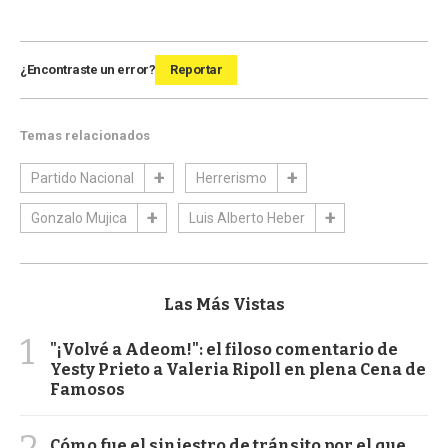
¿Encontraste un error?
Reportar
Temas relacionados
Partido Nacional
Herrerismo
Gonzalo Mujica
Luis Alberto Heber
Las Más Vistas
1
"¡Volvé a Adeom!": el filoso comentario de
Yesty Prieto a Valeria Ripoll en plena Cena de
Famosos
2
Cómo fue el siniestro de tránsito por el que