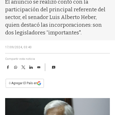
a
El anuncio se realizó contó con la
participación del principal referente del
sector, el senador Luis Alberto Heber,
quien destacó las incorporaciones: son
dos legisladores “importantes".
17/09/2024, 03:40
Compartir esta noticia
F
W
T
L
E
a
h
w
i
m
c
a
i
n
a
e
t
t
k
i
+
Agregar El País en
b
s
t
e
l
o
A
e
d
o
p
r
I
k
p
n