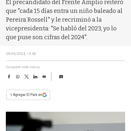
a
El precandidato del Frente Amplio reiteró
que "cada 15 días entra un niño baleado al
Pereira Rossell" y le recriminó a la
vicepresidenta: "Se habló del 2023, yo lo
que puse son cifras del 2024".
29/03/2024, 13:42
Compartir esta noticia
F
W
T
L
E
a
h
w
i
m
c
a
i
n
a
e
t
t
k
i
+
Agregar El País en
b
s
t
e
l
o
A
e
d
o
p
r
I
k
p
n