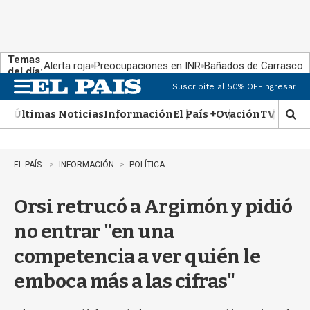
Temas
Alerta roja
Preocupaciones en INR
Bañados de Carrasco
del día:
Suscribite al 50% OFF
Ingresar
M
e
Últimas Noticias
Información
El País +
Ovación
TV Show
n
M
u
o
s
t
EL PAÍS
INFORMACIÓN
POLÍTICA
r
a
Orsi retrucó a Argimón y pidió
r
b
no entrar "en una
�
s
competencia a ver quién le
q
u
emboca más a las cifras"
e
d