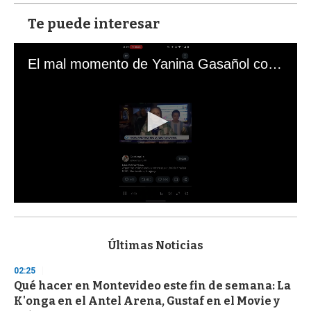
Te puede interesar
El mal momento de Yanina Gasañol con un hincha argentino en "Subrayado"
0
s
e
c
Últimas Noticias
o
n
02:25
d
Qué hacer en Montevideo este fin de semana: La
s
o
K'onga en el Antel Arena, Gustaf en el Movie y
f