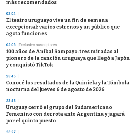
más recomendados
3
3
s
02:04
e
El teatro uruguayo vive un fin de semana
c
excepcional: varios estrenos y un público que
o
n
agota funciones
d
s
02:03
Exclusivo suscriptores
100 años de Aníbal Sampayo: tres miradas al
pionero de la canción uruguaya que llegó a Japón
y conquistó TikTok
23:45
Conocé los resultados de la Quiniela y la Tómbola
nocturna del jueves 6 de agosto de 2026
23:43
Uruguay cerró el grupo del Sudamericano
Femenino con derrota ante Argentina y jugará
por el quinto puesto
23:27