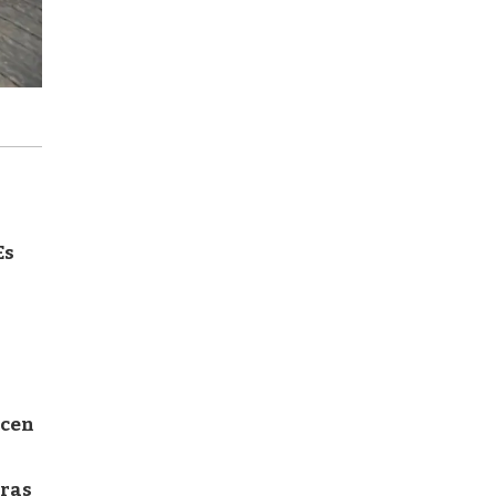
Es
icen
oras