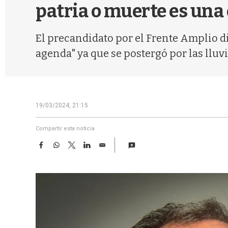
patria o muerte es una
El precandidato por el Frente Amplio di
agenda" ya que se postergó por las lluvi
19/03/2024, 21:15
Compartir esta noticia
F
W
T
L
E
a
h
w
i
m
c
a
i
n
a
e
t
t
k
i
b
s
t
e
l
o
A
e
d
o
p
r
I
k
p
n