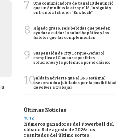
7
Una comunicadora de Canal 10 denunció
que un ómnibus la atropelló, lo siguió y
enfrentó al chofer: "En shock"
8
Hígado graso: seis bebidas que pueden
ayudar a cuidar la salud hepática y los
hábitos que las complementan
9
Suspensión de City Torque-Peñarol
complica el Clausura: posibles
soluciones y la polémica por el clásico
10
Saldain advierte que el BPS está mal
asesorando a jubilados por la posibilidad
la
de volver a trabajar
Últimas Noticias
10:12
o
Números ganadores del Powerball del
sábado 8 de agosto de 2026: los
resultados del último sorteo