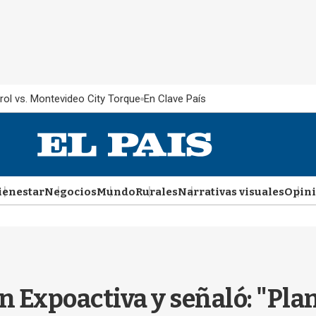
rol vs. Montevideo City Torque
En Clave País
ienestar
Negocios
Mundo
Rurales
Narrativas visuales
Opin
n Expoactiva y señaló: "Pla