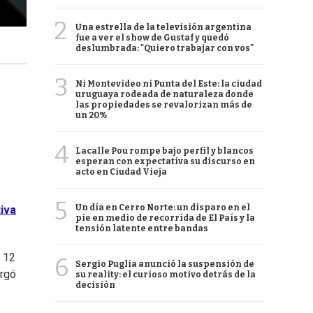
2
Una estrella de la televisión argentina
fue a ver el show de Gustaf y quedó
deslumbrada: "Quiero trabajar con vos"
3
Ni Montevideo ni Punta del Este: la ciudad
uruguaya rodeada de naturaleza donde
las propiedades se revalorizan más de
un 20%
4
Lacalle Pou rompe bajo perfil y blancos
esperan con expectativa su discurso en
acto en Ciudad Vieja
5
Un día en Cerro Norte: un disparo en el
iva
pie en medio de recorrida de El País y la
tensión latente entre bandas
l 12
6
Sergio Puglia anunció la suspensión de
ergó
su reality: el curioso motivo detrás de la
decisión