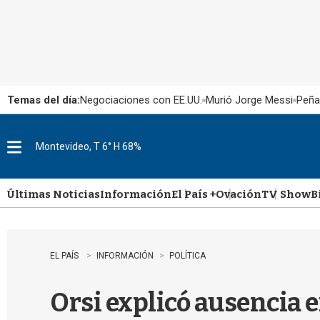
Temas del día:
Negociaciones con EE.UU.
Murió Jorge Messi
Peña
Montevideo, T 6° H 68%
M
e
n
u
Últimas Noticias
Información
El País +
Ovación
TV Show
B
EL PAÍS
INFORMACIÓN
POLÍTICA
Orsi explicó ausencia e