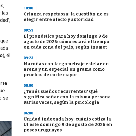
s,
10:00
 las
Crianza respetuosa: la cuestión no es
elegir entre afecto y autoridad
dad",
09:53
El pronóstico para hoy domingo 9 de
, que
agosto de 2026: cómo estará el tiempo
en cada zona del país, según Inumet
iada
do
), él
09:23
Maroñas con largometraje estelar en
arena y un especial en grama como
pruebas de corte mayor
erte
08:00
qué
¿Tenés sueños recurrentes? Qué
significa soñar con la misma persona
o se
varias veces, según la psicología
06:00
Unidad Indexada hoy: cuánto cotiza la
UI este domingo 9 de agosto de 2026 en
pesos uruguayos