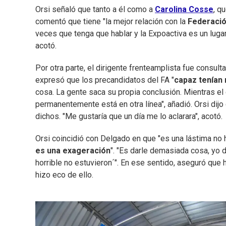
Orsi señaló que tanto a él como a
Carolina Cosse
, q
comentó que tiene "la mejor relación con la
Federació
veces que tenga que hablar y la Expoactiva es un lugar
acotó.
Por otra parte, el dirigente frenteamplista fue consult
expresó que los precandidatos del FA "
capaz tenían 
cosa. La gente saca su propia conclusión. Mientras el 
permanentemente está en otra línea", añadió. Orsi dijo
dichos. "Me gustaría que un día me lo aclarara", acotó.
Orsi coincidió con Delgado en que "es una lástima no h
es una exageración
". "Es darle demasiada cosa, yo d
horrible no estuvieron´". En ese sentido, aseguró que
hizo eco de ello.