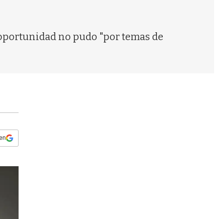
s
q
u
e
a oportunidad no pudo "por temas de
d
a
 en