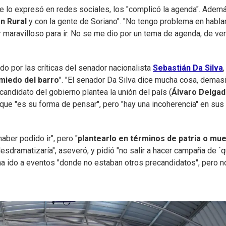
ue lo expresó en redes sociales, los "complicó la agenda". Ademá
n Rural
y con la gente de Soriano". "No tengo problema en hablar
 maravilloso para ir. No se me dio por un tema de agenda, de ver
ado por las críticas del senador nacionalista
Sebastián Da Silva
miedo del barro
". "El senador Da Silva dice mucha cosa, demas
candidato del gobierno plantea la unión del país (
Álvaro Delga
 que "es su forma de pensar", pero "hay una incoherencia" en sus
aber podido ir", pero "
plantearlo en términos de patria o mu
esdramatizaría", aseveró, y pidió "no salir a hacer campaña de ´
 ha ido a eventos "donde no estaban otros precandidatos", pero n