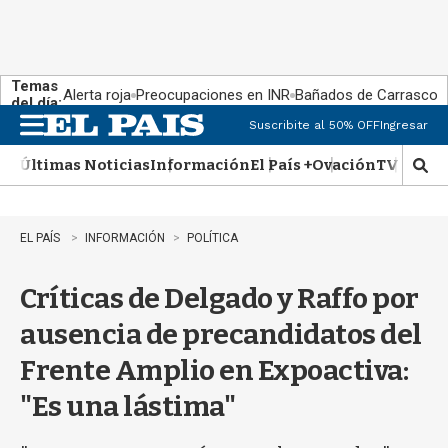
Temas
Alerta roja
Preocupaciones en INR
Bañados de Carrasco
del día:
Suscribite al 50% OFF
Ingresar
M
e
Últimas Noticias
Información
El País +
Ovación
TV Show
n
M
u
o
s
t
EL PAÍS
INFORMACIÓN
POLÍTICA
r
a
Críticas de Delgado y Raffo por
r
b
ausencia de precandidatos del
�
s
Frente Amplio en Expoactiva:
q
u
"Es una lástima"
e
d