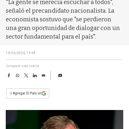
a
"La gente se merecía escuchar a todos",
señaló el precandidato nacionalista. La
economista sostuvo que "se perdieron
una gran oportunidad de dialogar con un
sector fundamental para el país".
19/03/2024, 19:58
Compartir esta noticia
F
W
T
L
E
a
h
w
i
m
c
a
i
n
a
e
t
t
k
i
+
Agregar El País en
b
s
t
e
l
o
A
e
d
o
p
r
I
k
p
n