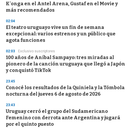
o
K'onga en el Antel Arena, Gustaf en el Movie y
f
más recomendados
3
3
s
02:04
e
El teatro uruguayo vive un fin de semana
c
excepcional: varios estrenos y un público que
o
n
agota funciones
d
s
02:03
Exclusivo suscriptores
100 años de Aníbal Sampayo: tres miradas al
pionero de la canción uruguaya que llegó a Japón
y conquistó TikTok
23:45
Conocé los resultados de la Quiniela y la Tómbola
nocturna del jueves 6 de agosto de 2026
23:43
Uruguay cerró el grupo del Sudamericano
Femenino con derrota ante Argentina y jugará
por el quinto puesto