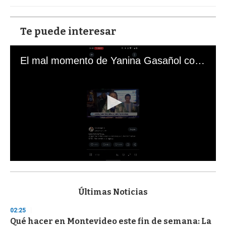
Te puede interesar
El mal momento de Yanina Gasañol con un hincha argentino en "Subrayado"
0
s
e
c
Últimas Noticias
o
n
02:25
d
Qué hacer en Montevideo este fin de semana: La
s