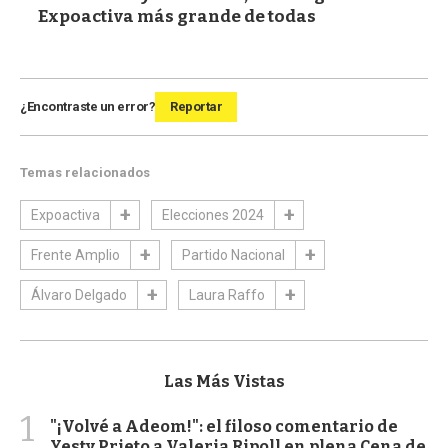
Expoactiva más grande de todas
¿Encontraste un error?
Reportar
Temas relacionados
Expoactiva
Elecciones 2024
Frente Amplio
Partido Nacional
Álvaro Delgado
Laura Raffo
Las Más Vistas
1
"¡Volvé a Adeom!": el filoso comentario de
Yesty Prieto a Valeria Ripoll en plena Cena de