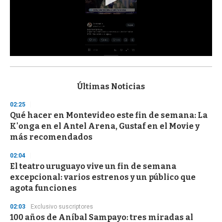
0
s
e
c
Últimas Noticias
o
n
02:25
d
Qué hacer en Montevideo este fin de semana: La
s
o
K'onga en el Antel Arena, Gustaf en el Movie y
f
más recomendados
3
3
s
02:04
e
El teatro uruguayo vive un fin de semana
c
excepcional: varios estrenos y un público que
o
n
agota funciones
d
s
02:03
Exclusivo suscriptores
100 años de Aníbal Sampayo: tres miradas al