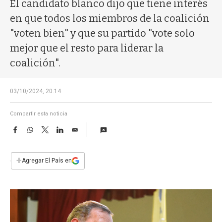
a
El candidato blanco dijo que tiene interés
en que todos los miembros de la coalición
"voten bien" y que su partido "vote solo
mejor que el resto para liderar la
coalición".
03/10/2024, 20:14
Compartir esta noticia
F
W
T
L
E
a
h
w
i
m
c
a
i
n
a
e
t
t
k
i
+
Agregar El País en
b
s
t
e
l
o
A
e
d
o
p
r
I
k
p
n