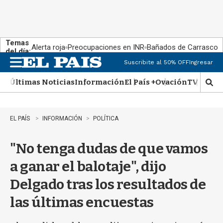
Temas
Alerta roja
Preocupaciones en INR
Bañados de Carrasco
del día:
Suscribite al 50% OFF
Ingresar
M
e
Últimas Noticias
Información
El País +
Ovación
TV Show
n
M
u
o
s
t
EL PAÍS
INFORMACIÓN
POLÍTICA
r
a
"No tenga dudas de que vamos
r
b
a ganar el balotaje", dijo
�
s
Delgado tras los resultados de
q
u
las últimas encuestas
e
d