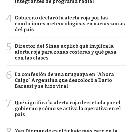
integrantes de programa radial
4
Gobierno declaró la alerta roja por las
condiciones meteorológicas en varias zonas
del país
5
Director del Sinae explicó qué implica la
alerta roja para zonas costeras y qué pasa
con las clases
6
La confesión de una uruguaya en "Ahora
Caigo" Argentina que descolocó a Darío
Barassi y se hizo viral
7
Qué significa la alerta roja decretada por el
gobierno y cómo se activa la operativa en el
país
8
Yan Diomande es el fichaje más caro en la