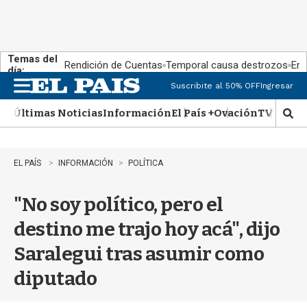
Temas del
Rendición de Cuentas
Temporal causa destrozos
En 
día:
Suscribite al 50% OFF
Ingresar
M
e
Últimas Noticias
Información
El País +
Ovación
TV Show
n
M
u
o
s
t
EL PAÍS
INFORMACIÓN
POLÍTICA
r
a
"No soy político, pero el
r
b
destino me trajo hoy acá", dijo
�
s
Saralegui tras asumir como
q
u
diputado
e
d