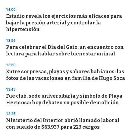
3
s
14:00
e
Estudio revela los ejercicios más eficaces para
c
bajar la presión arterial y controlar la
o
n
hipertensión
d
s
13:56
Para celebrar el Día del Gato: un encuentro con
lectura para hablar sobre bienestar animal
13:50
Entre sorpresas, playas y sabores bahianos: las
fotos de las vacaciones en familia de Hugo Soca
13:45
Fue club, sede universitaria y símbolo de Playa
Hermosa: hoy debaten su posible demolición
13:25
Ministerio del Interior abrió llamado laboral
con sueldo de $63.937 para 223 cargos