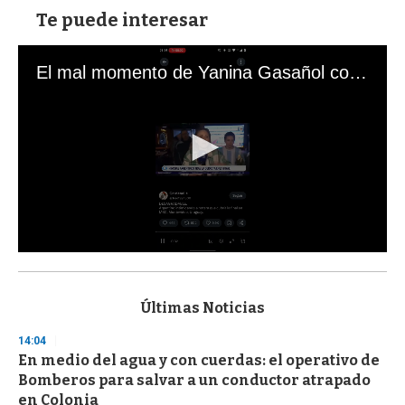
Te puede interesar
El mal momento de Yanina Gasañol con un hincha argentino en "Subrayado"
0
s
e
c
Últimas Noticias
o
n
14:04
d
En medio del agua y con cuerdas: el operativo de
s
o
Bomberos para salvar a un conductor atrapado
f
en Colonia
3