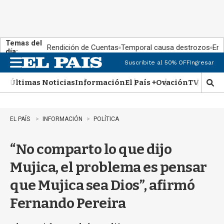
Temas del
Rendición de Cuentas
Temporal causa destrozos
En 
día:
Suscribite al 50% OFF
Ingresar
M
e
Últimas Noticias
Información
El País +
Ovación
TV Show
n
M
u
o
s
t
EL PAÍS
INFORMACIÓN
POLÍTICA
r
a
“No comparto lo que dijo
r
b
Mujica, el problema es pensar
�
s
que Mujica sea Dios”, afirmó
q
u
Fernando Pereira
e
d