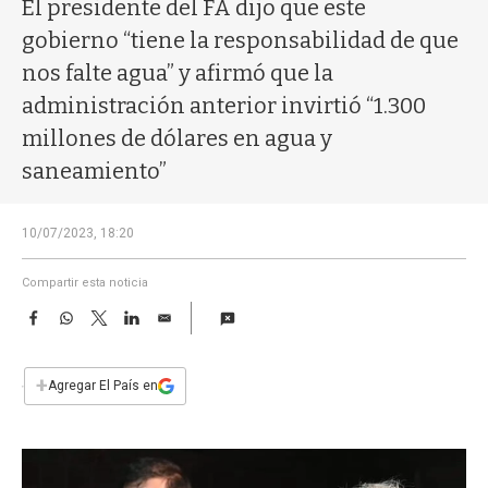
a
El presidente del FA dijo que este
gobierno “tiene la responsabilidad de que
nos falte agua” y afirmó que la
administración anterior invirtió “1.300
millones de dólares en agua y
saneamiento”
10/07/2023, 18:20
Compartir esta noticia
F
W
T
L
E
a
h
w
i
m
c
a
i
n
a
e
t
t
k
i
+
Agregar El País en
b
s
t
e
l
o
A
e
d
o
p
r
I
k
p
n