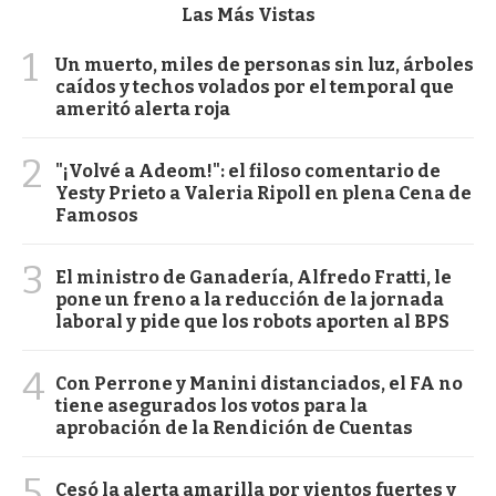
Las Más Vistas
1
Un muerto, miles de personas sin luz, árboles
caídos y techos volados por el temporal que
ameritó alerta roja
2
"¡Volvé a Adeom!": el filoso comentario de
Yesty Prieto a Valeria Ripoll en plena Cena de
Famosos
3
El ministro de Ganadería, Alfredo Fratti, le
pone un freno a la reducción de la jornada
laboral y pide que los robots aporten al BPS
4
Con Perrone y Manini distanciados, el FA no
tiene asegurados los votos para la
aprobación de la Rendición de Cuentas
5
Cesó la alerta amarilla por vientos fuertes y