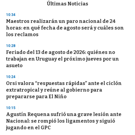
c
Últimas Noticias
o
n
10:34
d
Maestros realizarán un paro nacional de 24
s
o
horas: en qué fecha de agosto será y cuáles son
f
los reclamos
3
3
s
10:28
e
Feriado del 13 de agosto de 2026: quiénes no
c
trabajan en Uruguay el próximo jueves por un
o
n
asueto
d
s
10:24
Orsi valora “respuestas rápidas” ante el ciclón
extratropical y reúne al gobierno para
prepararse para El Niño
10:15
Agustín Requena sufrió una grave lesión ante
Nacional: se rompió los ligamentos y siguió
jugando en el GPC