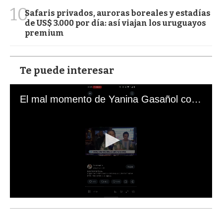
10
Safaris privados, auroras boreales y estadías
de US$ 3.000 por día: así viajan los uruguayos
premium
Te puede interesar
El mal momento de Yanina Gasañol con un hincha argentino en "Subrayado"
0
s
e