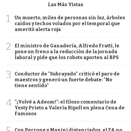
Las Más Vistas
1
Un muerto, miles de personas sin luz, árboles
caídos y techos volados por el temporal que
ameritó alerta roja
2
El ministro de Ganadería, Alfredo Fratti, le
pone un freno a la reducción de la jornada
laboral y pide que los robots aporten al BPS
3
Conductor de "Subrayado" criticó el paro de
maestros y generó un fuerte debate: "No
tiene sentido"
4
"¡Volvé a Adeom!": el filoso comentario de
Yesty Prieto a Valeria Ripoll en plena Cena de
Famosos
5
Con Perrone y Manini distanciados, el FA no