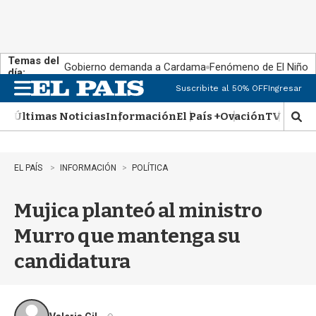
Temas del
Gobierno demanda a Cardama
Fenómeno de El Niño
día:
Suscribite al 50% OFF
Ingresar
M
e
Últimas Noticias
Información
El País +
Ovación
TV Show
n
M
u
o
s
t
EL PAÍS
INFORMACIÓN
POLÍTICA
r
a
Mujica planteó al ministro
r
b
Murro que mantenga su
�
s
candidatura
q
u
e
d