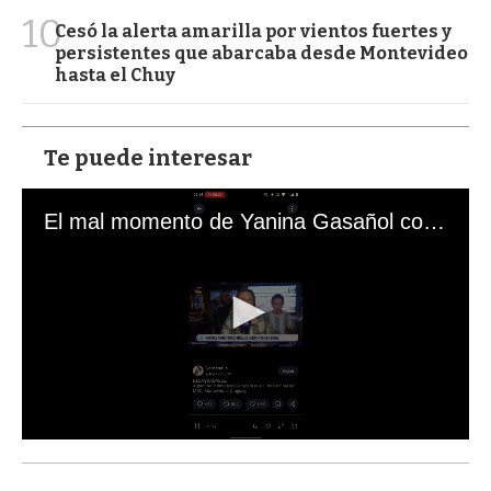
10
Cesó la alerta amarilla por vientos fuertes y
persistentes que abarcaba desde Montevideo
hasta el Chuy
Te puede interesar
El mal momento de Yanina Gasañol con un hincha argentino en "Subrayado"
0
s
e