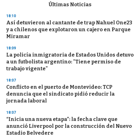
c
Últimas Noticias
o
n
18:10
d
Así detuvieron al cantante de trap Nahuel One23
s
o
y a chilenos que explotaron un cajero en Parque
f
Miramar
3
3
s
18:09
e
La policía inmigratoria de Estados Unidos detuvo
c
a un futbolista argentino: "Tiene permiso de
o
n
trabajo vigente"
d
s
18:07
Conflicto en el puerto de Montevideo: TCP
denuncia que el sindicato pidió reducir la
jornada laboral
18:07
“Inicia una nueva etapa”: la fecha clave que
anunció Liverpool por la construcción del Nuevo
Estadio Belvedere