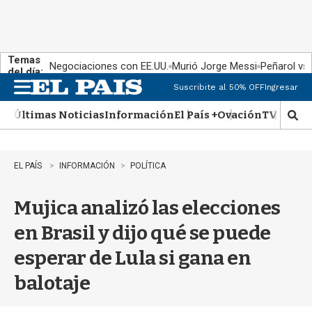
Temas
Negociaciones con EE.UU.
Murió Jorge Messi
Peñarol vs
del día:
Suscribite al 50% OFF
Ingresar
M
e
Últimas Noticias
Información
El País +
Ovación
TV Show
n
M
u
o
s
t
EL PAÍS
INFORMACIÓN
POLÍTICA
r
a
Mujica analizó las elecciones
r
b
en Brasil y dijo qué se puede
�
s
esperar de Lula si gana en
q
u
balotaje
e
d