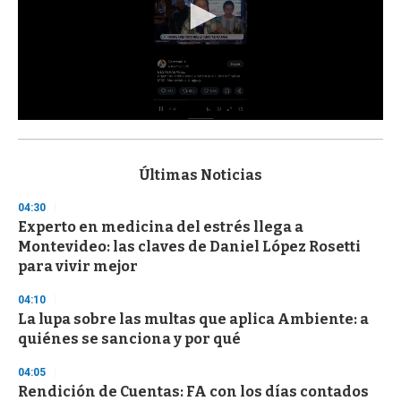
0
s
e
c
Últimas Noticias
o
n
04:30
d
Experto en medicina del estrés llega a
s
o
Montevideo: las claves de Daniel López Rosetti
f
para vivir mejor
3
3
s
04:10
e
La lupa sobre las multas que aplica Ambiente: a
c
quiénes se sanciona y por qué
o
n
d
04:05
s
Rendición de Cuentas: FA con los días contados