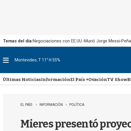
Temas del día:
Negociaciones con EE.UU.
Murió Jorge Messi
Peña
Montevideo, T 11° H 55%
M
e
n
u
Últimas Noticias
Información
El País +
Ovación
TV Show
B
EL PAÍS
INFORMACIÓN
POLÍTICA
Mieres presentó proye