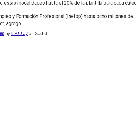
 estas modalidades hasta el 20% de la plantilla para cada categ
 Empleo y Formación Profesional (Inefop) hasta ocho millones de
s", agregó.
les
by
ElPaisUy
on Scribd