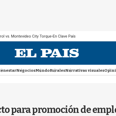
rol vs. Montevideo City Torque
En Clave País
ienestar
Negocios
Mundo
Rurales
Narrativas visuales
Opin
cto para promoción de emple