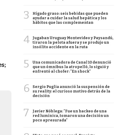
3
Hígado graso: seis bebidas que pueden
ayudar a cuidar la salud hepática y los
hábitos que las complementan
4
Jugaban Uruguay Montevideo y Paysandú,
tiraron la pelota afuera y se produjo un
insólito accidente en la ruta
5
Una comunicadora de Canal 10 denunció
s;
que un ómnibus la atropelló, lo siguió y
enfrentó al chofer: "En shock"
6
Sergio Puglia anunció la suspensión de
su reality: el curioso motivo detrás de la
decisión
7
Javier Nóblega: "Fue un hackeo de una
red lumínica, tomaron una decisión un
poco apresurada"