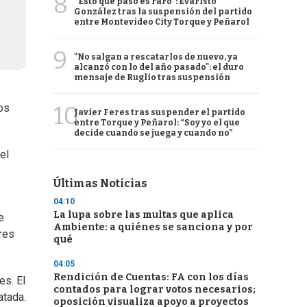
8
“Esto que pasó es raro”: Evaristo
González tras la suspensión del partido
entre Montevideo City Torque y Peñarol
9
"No salgan a rescatarlos de nuevo, ya
alcanzó con lo del año pasado": el duro
mensaje de Ruglio tras suspensión
10
os
Javier Feres tras suspender el partido
entre Torque y Peñarol: “Soy yo el que
decide cuando se juega y cuando no”
el
Últimas Noticias
04:10
La lupa sobre las multas que aplica
e
Ambiente: a quiénes se sanciona y por
ores
qué
04:05
Rendición de Cuentas: FA con los días
es. El
contados para lograr votos necesarios;
atada.
oposición visualiza apoyo a proyectos