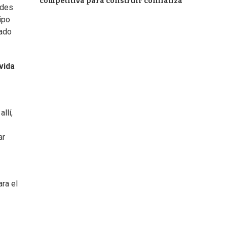
competitiva para construir confianza
ades
ipo
dado
vida
llí,
ar
ara el