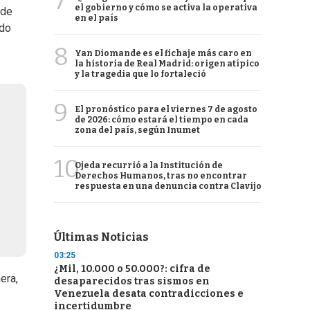
7
el gobierno y cómo se activa la operativa
 de
en el país
ado
8
Yan Diomande es el fichaje más caro en
la historia de Real Madrid: origen atípico
y la tragedia que lo fortaleció
9
El pronóstico para el viernes 7 de agosto
de 2026: cómo estará el tiempo en cada
zona del país, según Inumet
10
Ojeda recurrió a la Institución de
Derechos Humanos, tras no encontrar
respuesta en una denuncia contra Clavijo
Últimas Noticias
03:25
¿Mil, 10.000 o 50.000?: cifra de
era,
desaparecidos tras sismos en
Venezuela desata contradicciones e
incertidumbre