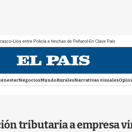
rrasco
Líos entre Policía e hinchas de Peñarol
En Clave País
ienestar
Negocios
Mundo
Rurales
Narrativas visuales
Opin
ón tributaria a empresa vi