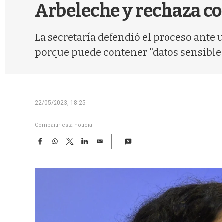
Arbeleche y rechaza co
La secretaría defendió el proceso ante 
porque puede contener "datos sensibles
22/05/2023, 18:25
Compartir esta noticia
F
W
T
L
E
a
h
w
i
m
c
a
i
n
a
e
t
t
k
i
b
s
t
e
l
o
A
e
d
o
p
r
I
k
p
n