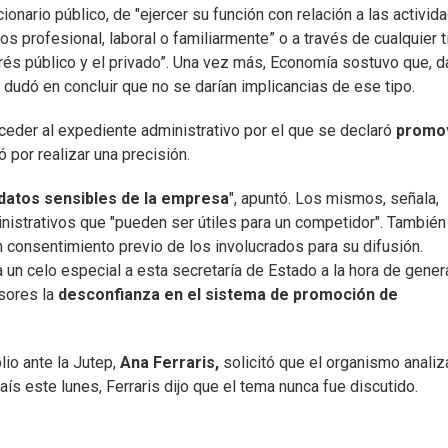
ionario público, de "ejercer su función con relación a las activid
s profesional, laboral o familiarmente” o a través de cualquier t
terés público y el privado”. Una vez más, Economía sostuvo que, 
 dudó en concluir que no se darían implicancias de ese tipo.
cceder al expediente administrativo por el que se declaró
promo
ó por realizar una precisión.
datos sensibles de la empresa
", apuntó. Los mismos, señala,
inistrativos que "pueden ser útiles para un competidor". También a
n consentimiento previo de los involucrados para su difusión.
a un celo especial a esta secretaría de Estado a la hora de gener
sores la
desconfianza en el sistema de promoción de
io ante la Jutep,
Ana Ferraris,
solicitó que el organismo analiz
ís este lunes, Ferraris dijo que el tema nunca fue discutido.