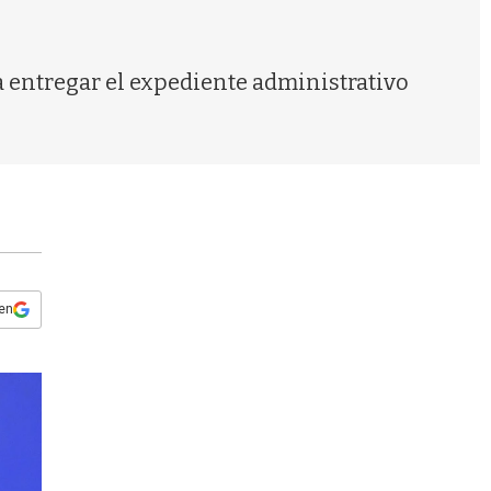
s
q
u
e
a entregar el expediente administrativo
d
a
 en