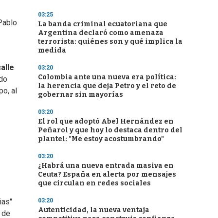
03:25
 Pablo
La banda criminal ecuatoriana que
Argentina declaró como amenaza
terrorista: quiénes son y qué implica la
medida
alle
03:20
Colombia ante una nueva era política:
ado
la herencia que deja Petro y el reto de
po, al
gobernar sin mayorías
03:20
El rol que adoptó Abel Hernández en
Peñarol y que hoy lo destaca dentro del
plantel: "Me estoy acostumbrando"
03:20
¿Habrá una nueva entrada masiva en
Ceuta? España en alerta por mensajes
que circulan en redes sociales
03:20
ias"
Autenticidad, la nueva ventaja
1 de