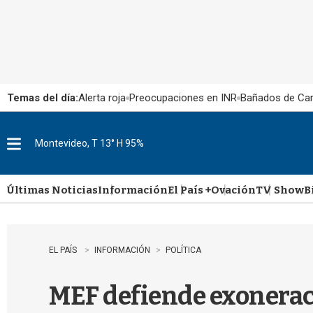
Temas del día:
Alerta roja
Preocupaciones en INR
Bañados de Ca
Montevideo, T 13° H 95%
M
e
n
u
Últimas Noticias
Información
El País +
Ovación
TV Show
B
EL PAÍS
INFORMACIÓN
POLÍTICA
MEF defiende exoneraci