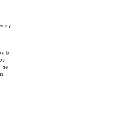
ento y
 a la
ios
, se
as,