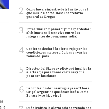
2
Cómo fue el siniestro de tránsito por el
que murió Gabriel Rossi, secretario
general de Drogas
3
Entre "mal compañero" y "mal perdedor",
altísima tensión en vivo entre dos
integrantes de programa radial
4
Gobierno declaró la alerta roja por las
condiciones meteorológicas en varias
zonas del país
5
Director del Sinae explicó qué implica la
alerta roja para zonas costeras y qué
pasa con las clases
6
La confesión de una uruguaya en "Ahora
Caigo" Argentina que descolocó a Darío
Barassi y se hizo viral
ra
a la
Qué significa la alerta roja decretada por