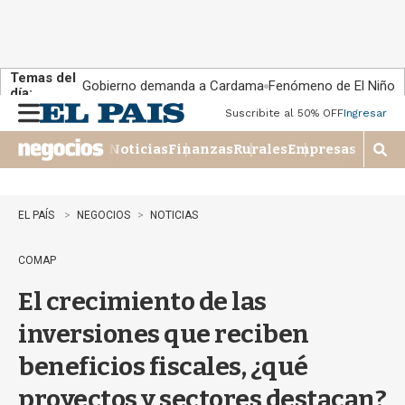
Temas del
Gobierno demanda a Cardama
Fenómeno de El Niño
día:
Suscribite al 50% OFF
Ingresar
M
e
Noticias
Finanzas
Rurales
Empresas
n
M
u
o
s
t
EL PAÍS
NEGOCIOS
NOTICIAS
r
a
COMAP
r
b
El crecimiento de las
�
s
inversiones que reciben
q
u
beneficios fiscales, ¿qué
e
d
proyectos y sectores destacan?