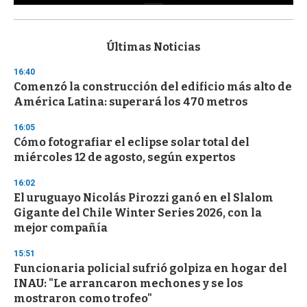
0
s
e
c
Últimas Noticias
o
n
16:40
d
Comenzó la construcción del edificio más alto de
s
o
América Latina: superará los 470 metros
f
3
16:05
3
s
Cómo fotografiar el eclipse solar total del
e
miércoles 12 de agosto, según expertos
c
o
16:02
n
d
El uruguayo Nicolás Pirozzi ganó en el Slalom
s
Gigante del Chile Winter Series 2026, con la
mejor compañía
15:51
Funcionaria policial sufrió golpiza en hogar del
INAU: "Le arrancaron mechones y se los
mostraron como trofeo"