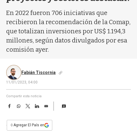
a
En 2022 fueron 706 iniciativas que
recibieron la recomendación de la Comap,
que totalizan inversiones por US$ 1.194,3
millones, según datos divulgados por esa
comisión ayer.
Fabián Tiscornia
11/01/2023, 04:00
Compartir esta noticia
F
W
T
L
E
a
h
w
i
m
c
a
i
n
a
e
t
t
k
i
+
Agregar El País en
b
s
t
e
l
o
A
e
d