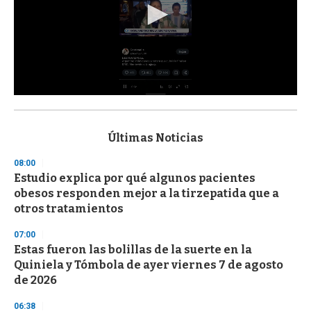
0
s
e
c
Últimas Noticias
o
n
08:00
d
Estudio explica por qué algunos pacientes
s
o
obesos responden mejor a la tirzepatida que a
f
otros tratamientos
3
3
s
07:00
e
Estas fueron las bolillas de la suerte en la
c
Quiniela y Tómbola de ayer viernes 7 de agosto
o
n
de 2026
d
s
06:38