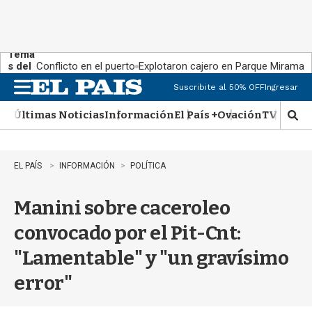
Tema
s del
Conflicto en el puerto
Explotaron cajero en Parque Miramar
día:
Suscribite al 50% OFF
Ingresar
M
e
Últimas Noticias
Información
El País +
Ovación
TV Show
n
M
u
o
s
t
EL PAÍS
INFORMACIÓN
POLÍTICA
r
a
Manini sobre caceroleo
r
b
convocado por el Pit-Cnt:
�
s
"Lamentable" y "un gravísimo
q
u
error"
e
d