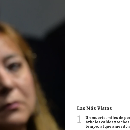
Las Más Vistas
1
Un muerto, miles de per
árboles caídos y techos
temporal que ameritó a