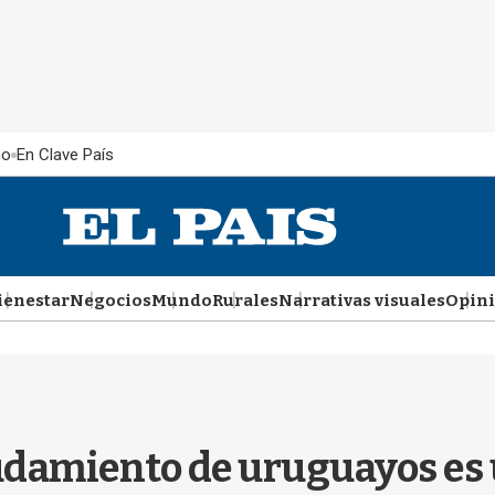
ño
En Clave País
ienestar
Negocios
Mundo
Rurales
Narrativas visuales
Opin
damiento de uruguayos es u