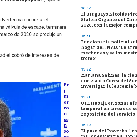
16:02
El uruguayo Nicolás Pir
dvertencia concreta: el
Slalom Gigante del Chil
2026, con la mejor comp
una válvula de escape, terminará
y marzo de 2020 se produjo un
15:51
Funcionaria policial su
hogar del INAU: "Le ar
mechones y se los most
izó el cobró de intereses de
trofeo"
15:32
Mariana Salinas, la cie
que viajó a Corea del Su
Pr
investigar la leucemia 
i
m
15:31
er
UTE trabaja en zonas afe
co
temporal en tareas de s
n
reposición del servicio
se
n
15:29
El pozo del Powerball es
so
millones y entra al top 1