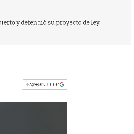
s
q
u
e
ierto y defendió su proyecto de ley.
d
a
+
Agregar El País en