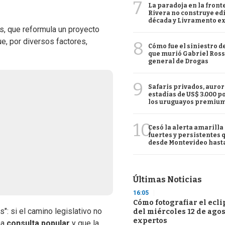
7
La paradoja en la front
Rivera no construye edi
década y Livramento ex
es, que reformula un proyecto
e, por diversos factores,
8
Cómo fue el siniestro de
que murió Gabriel Ross
general de Drogas
9
Safaris privados, auror
estadías de US$ 3.000 po
los uruguayos premiu
10
Cesó la alerta amarilla
fuertes y persistentes
desde Montevideo hasta
Últimas Noticias
16:05
Cómo fotografiar el eclip
: si el camino legislativo no
del miércoles 12 de ago
expertos
na
consulta popular
y que la