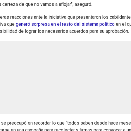
 certeza de que no vamos a aflojar", aseguró.
ras reacciones ante la iniciativa que presentaron los cabildant
tiva que
generó sorpresa en el resto del sistema político
en el qu
sibilidad de lograr los necesarios acuerdos para su aprobación.
y se preocupó en recordar lo que "todos saben desde hace meses"
carse en una campaña para recolectar y firmas para convocar a u