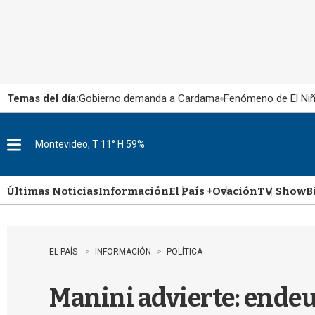
Temas del día:
Gobierno demanda a Cardama
Fenómeno de El Ni
Montevideo, T 11° H 59%
M
e
n
u
Últimas Noticias
Información
El País +
Ovación
TV Show
B
EL PAÍS
INFORMACIÓN
POLÍTICA
Manini advierte: endeu