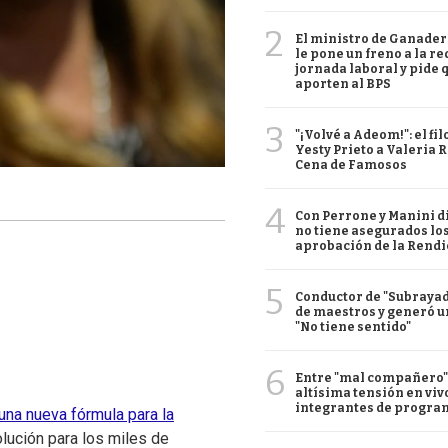
2
El ministro de Ganaderí
le pone un freno a la re
jornada laboral y pide 
aporten al BPS
3
"¡Volvé a Adeom!": el f
Yesty Prieto a Valeria 
Cena de Famosos
4
Con Perrone y Manini di
no tiene asegurados los
aprobación de la Rendi
5
Conductor de "Subrayado
de maestros y generó un
"No tiene sentido"
6
Entre "mal compañero" 
altísima tensión en viv
integrantes de progra
una nueva fórmula para la
solución para los miles de