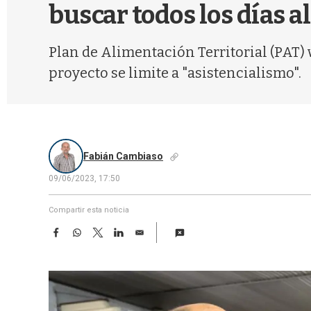
buscar todos los días a
Plan de Alimentación Territorial (PAT)
proyecto se limite a "asistencialismo".
Fabián Cambiaso
09/06/2023, 17:50
Compartir esta noticia
F
W
T
L
E
a
h
w
i
m
c
a
i
n
a
e
t
t
k
i
b
s
t
e
l
o
A
e
d