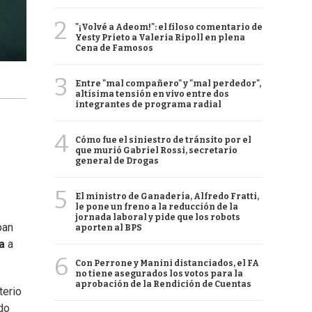
2
"¡Volvé a Adeom!": el filoso comentario de
Yesty Prieto a Valeria Ripoll en plena
Cena de Famosos
3
Entre "mal compañero" y "mal perdedor",
altísima tensión en vivo entre dos
integrantes de programa radial
4
Cómo fue el siniestro de tránsito por el
que murió Gabriel Rossi, secretario
general de Drogas
5
El ministro de Ganadería, Alfredo Fratti,
le pone un freno a la reducción de la
jornada laboral y pide que los robots
ban
aporten al BPS
a
a
6
Con Perrone y Manini distanciados, el FA
no tiene asegurados los votos para la
aprobación de la Rendición de Cuentas
terio
do