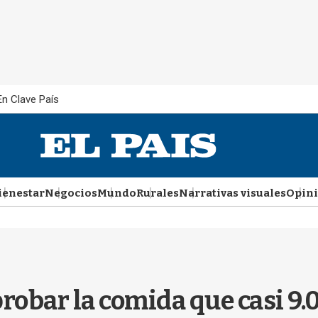
En Clave País
ienestar
Negocios
Mundo
Rurales
Narrativas visuales
Opin
probar la comida que casi 9