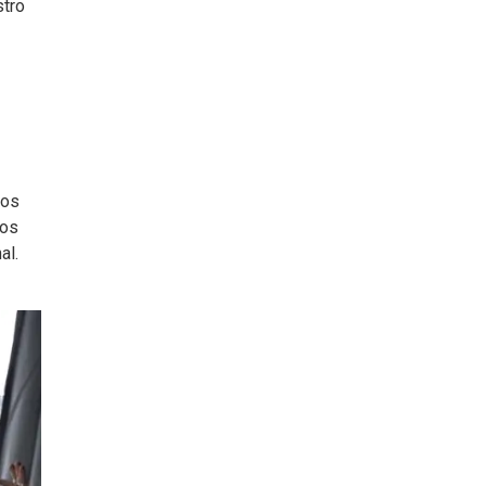
stro
Los
tos
al.