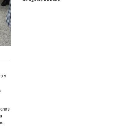
os y
,
manas
a
as