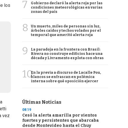
7
Gobierno declaró la alerta roja por las
de los
condiciones meteorológicas en varias
zonas del país
8
Un muerto, miles de personas sin luz,
árboles caídos y techos volados por el
temporal que ameritó alerta roja
9
La paradoja en la frontera con Brasil:
Rivera no construye edificios hace una
década y Livramento explota con obras
10
En la previa a discurso de Lacalle Pou,
blancos se enfrascan en polémica
interna sobre qué oposición ejercer
ia
Últimas Noticias
etti
08:19
Cesó la alerta amarilla por vientos
a vez
fuertes y persistentes que abarcaba
desde Montevideo hasta el Chuy