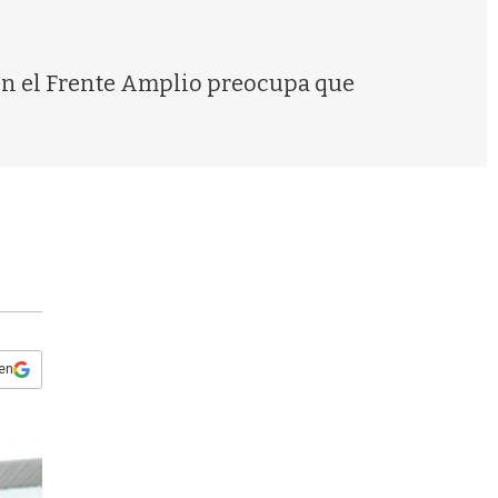
s
q
u
e
 En el Frente Amplio preocupa que
d
a
 en