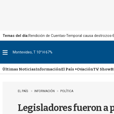
Temas del día:
Rendición de Cuentas
Temporal causa destrozos
Montevideo, T 10° H 67%
M
e
n
u
Últimas Noticias
Información
El País +
Ovación
TV Show
B
EL PAÍS
INFORMACIÓN
POLÍTICA
Legisladores fueron a 