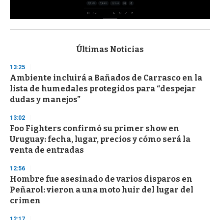
0
s
e
c
Últimas Noticias
o
n
13:25
d
Ambiente incluirá a Bañados de Carrasco en la
s
o
lista de humedales protegidos para “despejar
f
dudas y manejos”
3
3
s
13:02
e
Foo Fighters confirmó su primer show en
c
Uruguay: fecha, lugar, precios y cómo será la
o
n
venta de entradas
d
s
12:56
Hombre fue asesinado de varios disparos en
Peñarol: vieron a una moto huir del lugar del
crimen
12:17