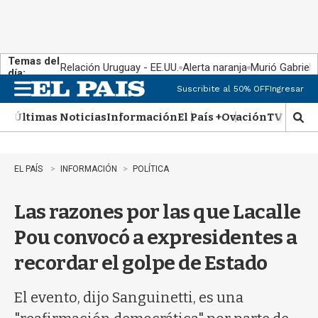
Temas del
Relación Uruguay - EE.UU.
Alerta naranja
Murió Gabriel 
día:
Suscribite al 50% OFF
Ingresar
M
e
Últimas Noticias
Información
El País +
Ovación
TV Show
n
M
u
o
s
t
EL PAÍS
INFORMACIÓN
POLÍTICA
r
a
Las razones por las que Lacalle
r
b
Pou convocó a expresidentes a
�
s
recordar el golpe de Estado
q
u
e
El evento, dijo Sanguinetti, es una
d