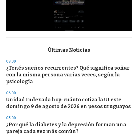
0
s
e
c
Últimas Noticias
o
n
08:00
d
¿Tenés sueños recurrentes? Qué significa soñar
s
o
con la misma persona varias veces, según la
f
psicología
3
3
s
06:00
e
Unidad Indexada hoy: cuánto cotiza la UI este
c
domingo 9 de agosto de 2026 en pesos uruguayos
o
n
d
05:00
s
¿Por qué la diabetes y la depresión forman una
pareja cada vez más común?