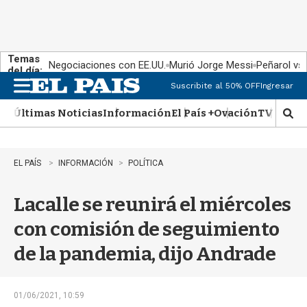
Temas
Negociaciones con EE.UU.
Murió Jorge Messi
Peñarol vs
del día:
Suscribite al 50% OFF
Ingresar
M
e
Últimas Noticias
Información
El País +
Ovación
TV Show
n
M
u
o
s
t
EL PAÍS
INFORMACIÓN
POLÍTICA
r
a
Lacalle se reunirá el miércoles
r
b
con comisión de seguimiento
�
s
de la pandemia, dijo Andrade
q
u
e
d
01/06/2021, 10:59