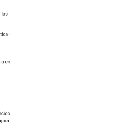
 las
tica—
ma en
nciso
jica