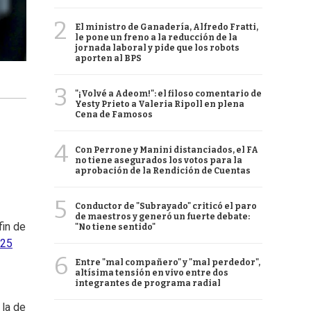
2
El ministro de Ganadería, Alfredo Fratti,
le pone un freno a la reducción de la
jornada laboral y pide que los robots
aporten al BPS
3
"¡Volvé a Adeom!": el filoso comentario de
Yesty Prieto a Valeria Ripoll en plena
Cena de Famosos
4
Con Perrone y Manini distanciados, el FA
no tiene asegurados los votos para la
aprobación de la Rendición de Cuentas
5
Conductor de "Subrayado" criticó el paro
de maestros y generó un fuerte debate:
fin de
"No tiene sentido"
 25
6
Entre "mal compañero" y "mal perdedor",
altísima tensión en vivo entre dos
integrantes de programa radial
 la de