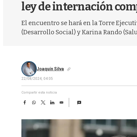
ley de internación com
El encuentro se hará en la Torre Ejecuti
(Desarrollo Social) y Karina Rando (Salu
Joaquín Silva
22/08/2024, 04:05
Compartir esta noticia
F
W
T
L
E
a
h
w
i
m
c
a
i
n
a
e
t
t
k
i
b
s
t
e
l
o
A
e
d