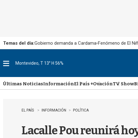
Temas del día:
Gobierno demanda a Cardama
Fenómeno de El Ni
Montevideo, T 13° H 56%
M
e
n
u
Últimas Noticias
Información
El País +
Ovación
TV Show
B
EL PAÍS
INFORMACIÓN
POLÍTICA
Lacalle Pou reunirá ho