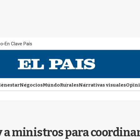
ño
En Clave País
ienestar
Negocios
Mundo
Rurales
Narrativas visuales
Opin
y a ministros para coordina