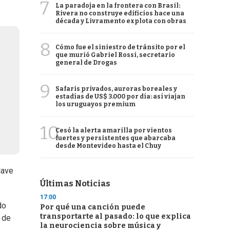
7
La paradoja en la frontera con Brasil:
Rivera no construye edificios hace una
década y Livramento explota con obras
8
Cómo fue el siniestro de tránsito por el
que murió Gabriel Rossi, secretario
general de Drogas
9
Safaris privados, auroras boreales y
estadías de US$ 3.000 por día: así viajan
los uruguayos premium
10
Cesó la alerta amarilla por vientos
fuertes y persistentes que abarcaba
desde Montevideo hasta el Chuy
lave
Últimas Noticias
17:00
do
Por qué una canción puede
transportarte al pasado: lo que explica
 de
la neurociencia sobre música y