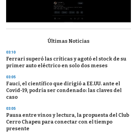
0
s
e
c
Últimas Noticias
o
n
03:10
d
Ferrari superó las críticas y agotó el stock de su
s
o
primer auto eléctrico en solo dos meses
f
3
03:05
3
s
Fauci, el científico que dirigió a EE.UU. ante el
e
Covid-19, podría ser condenado: las claves del
c
caso
o
n
d
03:05
s
Pausa entre vinos y lectura, la propuesta del Club
Cerro Chapeu para conectar con el tiempo
presente