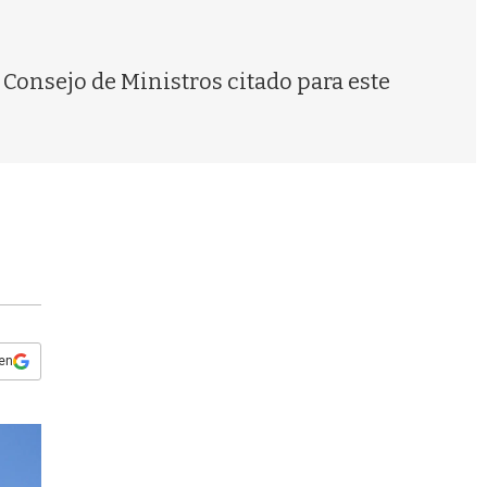
s
q
u
e
 Consejo de Ministros citado para este
d
a
 en