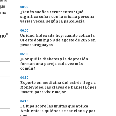
a la
que
08:00
¿Tenés sueños recurrentes? Qué
a no
significa soñar con la misma persona
varias veces, según la psicología
06:00
smo"
Unidad Indexada hoy: cuánto cotiza la
UI este domingo 9 de agosto de 2026 en
pesos uruguayos
05:00
¿Por qué la diabetes y la depresión
forman una pareja cada vez más
común?
04:30
Experto en medicina del estrés llega a
Montevideo: las claves de Daniel López
Rosetti para vivir mejor
04:10
La lupa sobre las multas que aplica
Ambiente: a quiénes se sanciona y por
qué