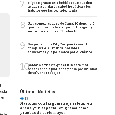
7
Hígado graso: seis bebidas que pueden
ayudar a cuidar la salud hepática y los
hábitos que las complementan
8
Una comunicadora de Canal 10 denunció
que un ómnibus la atropelló, lo siguió y
enfrentó al chofer: "En shock"
9
Suspensión de City Torque-Peñarol
complica el Clausura: posibles
soluciones y la polémica por el clásico
10
Saldain advierte que el BPS está mal
asesorando a jubilados por la posibilidad
de volver a trabajar
e
asta
Últimas Noticias
des
09:23
Maroñas con largometraje estelar en
arena y un especial en grama como
pruebas de corte mayor