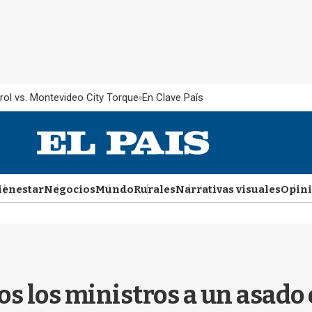
rol vs. Montevideo City Torque
En Clave País
ienestar
Negocios
Mundo
Rurales
Narrativas visuales
Opin
dos los ministros a un asad