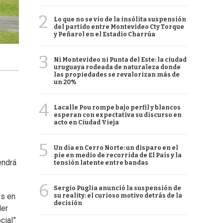
2
Lo que no se vio de la insólita suspensión
del partido entre Montevideo Cty Torque
y Peñarol en el Estadio Charrúa
3
Ni Montevideo ni Punta del Este: la ciudad
uruguaya rodeada de naturaleza donde
las propiedades se revalorizan más de
un 20%
4
Lacalle Pou rompe bajo perfil y blancos
esperan con expectativa su discurso en
acto en Ciudad Vieja
5
Un día en Cerro Norte: un disparo en el
pie en medio de recorrida de El País y la
endrá
tensión latente entre bandas
6
Sergio Puglia anunció la suspensión de
es en
su reality: el curioso motivo detrás de la
decisión
der
cial”