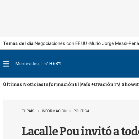
Temas del día:
Negociaciones con EE.UU.
Murió Jorge Messi
Peña
Montevideo, T 6° H 68%
M
e
n
u
Últimas Noticias
Información
El País +
Ovación
TV Show
B
EL PAÍS
INFORMACIÓN
POLÍTICA
Lacalle Pou invitó a to