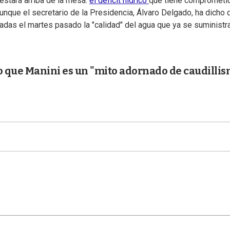
estará arriba de la mesa:
el déficit hídrico
que tiene comprometid
unque el secretario de la Presidencia, Álvaro Delgado, ha dicho 
das el martes pasado la "calidad" del agua que ya se suministr
o que Manini es un "mito adornado de caudilli