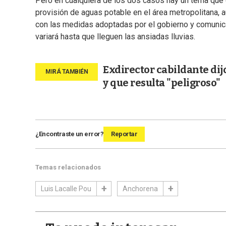
Pero en cualquiera de los dos casos hay un tema que 
provisión de aguas potable en el área metropolitana, a
con las medidas adoptadas por el gobierno y comunica
variará hasta que lleguen las ansiadas lluvias.
Exdirector cabildante dij
y que resulta "peligroso"
¿Encontraste un error?
Reportar
Temas relacionados
Luis Lacalle Pou
Anchorena