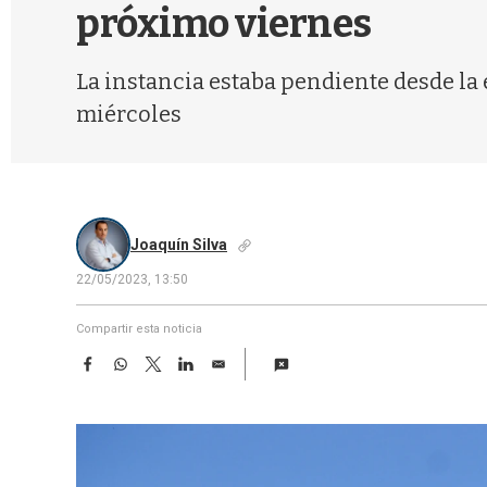
próximo viernes
La instancia estaba pendiente desde la 
miércoles
Joaquín Silva
22/05/2023, 13:50
Compartir esta noticia
F
W
T
L
E
a
h
w
i
m
c
a
i
n
a
e
t
t
k
i
b
s
t
e
l
o
A
e
d