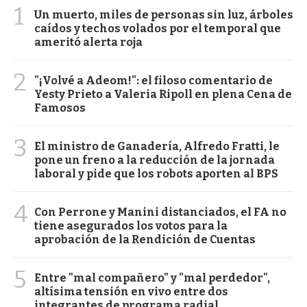
1
Un muerto, miles de personas sin luz, árboles
caídos y techos volados por el temporal que
ameritó alerta roja
2
"¡Volvé a Adeom!": el filoso comentario de
Yesty Prieto a Valeria Ripoll en plena Cena de
Famosos
3
El ministro de Ganadería, Alfredo Fratti, le
pone un freno a la reducción de la jornada
laboral y pide que los robots aporten al BPS
4
Con Perrone y Manini distanciados, el FA no
tiene asegurados los votos para la
aprobación de la Rendición de Cuentas
5
Entre "mal compañero" y "mal perdedor",
altísima tensión en vivo entre dos
integrantes de programa radial