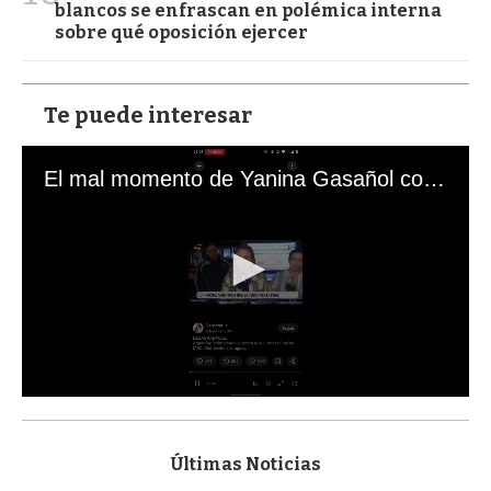
blancos se enfrascan en polémica interna
sobre qué oposición ejercer
Te puede interesar
El mal momento de Yanina Gasañol con un hincha argentino en "Subrayado"
0
s
e
c
Últimas Noticias
o