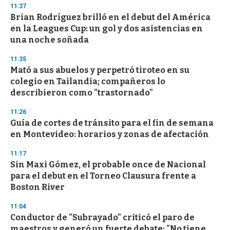
n
11:37
d
Brian Rodríguez brilló en el debut del América
s
o
en la Leagues Cup: un gol y dos asistencias en
f
una noche soñada
3
3
s
11:35
e
Mató a sus abuelos y perpetró tiroteo en su
c
colegio en Tailandia; compañeros lo
o
n
describieron como "trastornado"
d
s
11:26
Guía de cortes de tránsito para el fin de semana
en Montevideo: horarios y zonas de afectación
11:17
Sin Maxi Gómez, el probable once de Nacional
para el debut en el Torneo Clausura frente a
Boston River
11:04
Conductor de "Subrayado" criticó el paro de
maestros y generó un fuerte debate: "No tiene