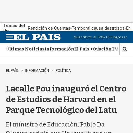
Temas del
Rendición de Cuentas
Temporal causa destrozos
En 
día:
Suscribite al 50% OFF
Ingresar
M
e
Últimas Noticias
Información
El País +
Ovación
TV Show
n
M
u
o
s
t
EL PAÍS
INFORMACIÓN
POLÍTICA
r
a
Lacalle Pou inauguró el Centro
r
b
de Estudios de Harvard en el
�
s
Parque Tecnológico del Latu
q
u
e
El ministro de Educación, Pablo Da
d