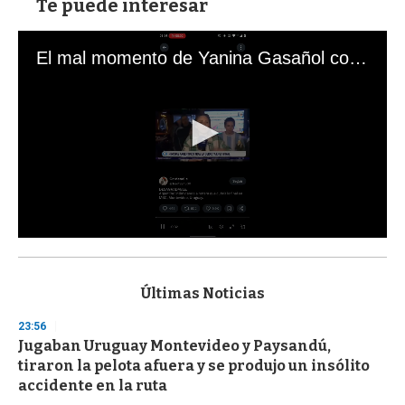
Te puede interesar
El mal momento de Yanina Gasañol con un hincha argentino en "Subrayado"
0
s
e
c
Últimas Noticias
o
n
23:56
d
Jugaban Uruguay Montevideo y Paysandú,
s
o
tiraron la pelota afuera y se produjo un insólito
f
accidente en la ruta
3
3