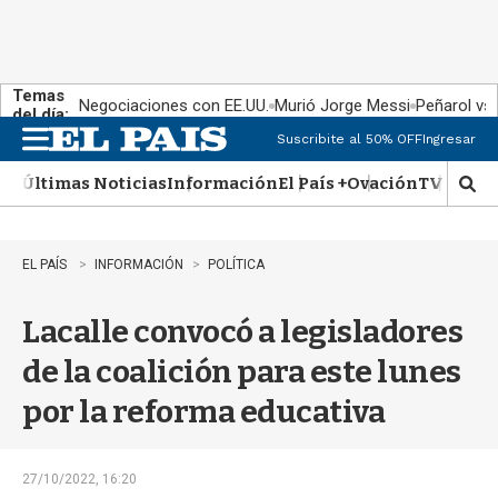
Temas
Negociaciones con EE.UU.
Murió Jorge Messi
Peñarol vs
del día:
Suscribite al 50% OFF
Ingresar
M
e
Últimas Noticias
Información
El País +
Ovación
TV Show
n
M
u
o
s
t
EL PAÍS
INFORMACIÓN
POLÍTICA
r
a
Lacalle convocó a legisladores
r
b
de la coalición para este lunes
�
s
por la reforma educativa
q
u
e
d
27/10/2022, 16:20