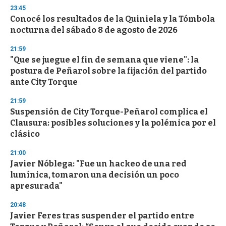
s
23:45
e
Conocé los resultados de la Quiniela y la Tómbola
c
nocturna del sábado 8 de agosto de 2026
o
n
d
21:59
s
"Que se juegue el fin de semana que viene": la
postura de Peñarol sobre la fijación del partido
ante City Torque
21:59
Suspensión de City Torque-Peñarol complica el
Clausura: posibles soluciones y la polémica por el
clásico
21:00
Javier Nóblega: "Fue un hackeo de una red
lumínica, tomaron una decisión un poco
apresurada"
20:48
Javier Feres tras suspender el partido entre