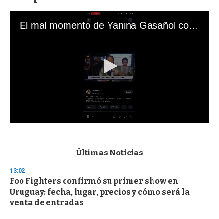
El mal momento de Yanina Gasañol con un hincha argentino en "Subrayado"
0
s
e
c
Últimas Noticias
o
n
13:02
d
Foo Fighters confirmó su primer show en
s
o
Uruguay: fecha, lugar, precios y cómo será la
f
venta de entradas
3
3