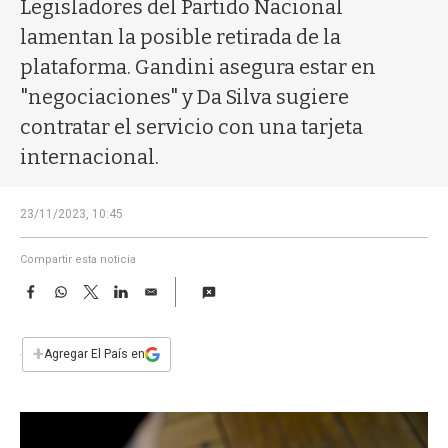
a
Legisladores del Partido Nacional
lamentan la posible retirada de la
plataforma. Gandini asegura estar en
"negociaciones" y Da Silva sugiere
contratar el servicio con una tarjeta
internacional.
23/11/2023, 10:45
Compartir esta noticia
F
W
T
L
E
a
h
w
i
m
c
a
i
n
a
e
t
t
k
i
+
Agregar El País en
b
s
t
e
l
o
A
e
d
o
p
r
I
k
p
n