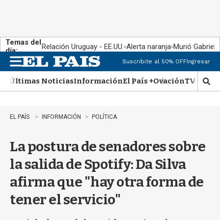
Temas del
Relación Uruguay - EE.UU.
Alerta naranja
Murió Gabriel 
día:
Suscribite al 50% OFF
Ingresar
M
e
Últimas Noticias
Información
El País +
Ovación
TV Show
n
M
u
o
s
t
EL PAÍS
INFORMACIÓN
POLÍTICA
r
a
La postura de senadores sobre
r
b
la salida de Spotify: Da Silva
�
s
afirma que "hay otra forma de
q
u
tener el servicio"
e
d