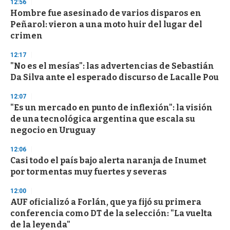
s
12:56
e
Hombre fue asesinado de varios disparos en
c
Peñarol: vieron a una moto huir del lugar del
o
n
crimen
d
s
12:17
"No es el mesías": las advertencias de Sebastián
Da Silva ante el esperado discurso de Lacalle Pou
12:07
"Es un mercado en punto de inflexión": la visión
de una tecnológica argentina que escala su
negocio en Uruguay
12:06
Casi todo el país bajo alerta naranja de Inumet
por tormentas muy fuertes y severas
12:00
AUF oficializó a Forlán, que ya fijó su primera
conferencia como DT de la selección: "La vuelta
de la leyenda"