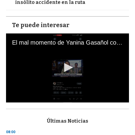
insólito accidente en la ruta
Te puede interesar
El mal momento de Yanina Gasañol con un hincha argentino en "Subrayado"
0
s
e
c
Últimas Noticias
o
n
08:00
d