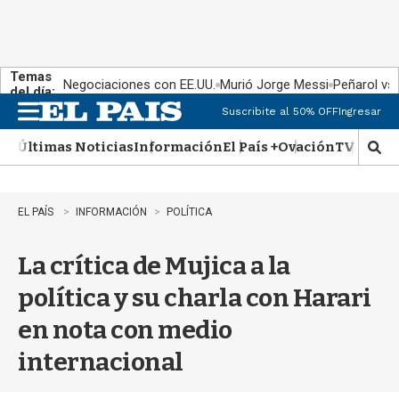
Temas
Negociaciones con EE.UU.
Murió Jorge Messi
Peñarol vs
del día:
Suscribite al 50% OFF
Ingresar
M
e
Últimas Noticias
Información
El País +
Ovación
TV Show
n
M
u
o
s
t
EL PAÍS
INFORMACIÓN
POLÍTICA
r
a
La crítica de Mujica a la
r
b
política y su charla con Harari
�
s
en nota con medio
q
u
internacional
e
d