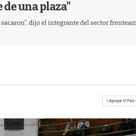
e de una plaza"
acaron”, dijo el integrante del sector frenteamp
+
Agregar El País