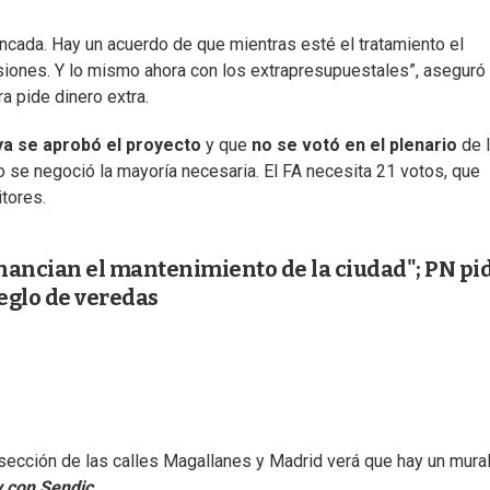
ncada. Hay un acuerdo de que mientras esté el tratamiento el
iones. Y lo mismo ahora con los extrapresupuestales”, aseguró 
a pide dinero extra.
ya se aprobó el proyecto
y que
no se votó en el plenario
de 
o se negoció la mayoría necesaria. El FA necesita 21 votos, que
tores.
nancian el mantenimiento de la ciudad"; PN pi
reglo de veredas
rsección de las calles Magallanes y Madrid verá que hay un mura
 y con Sendic
.