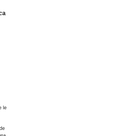
ca
e le
 de
una.