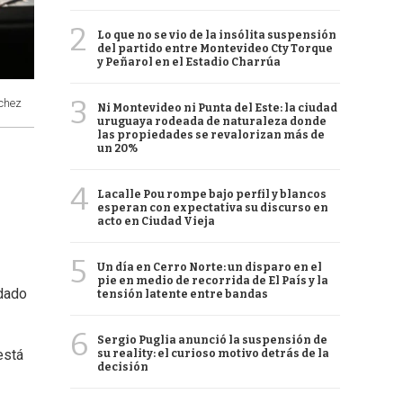
2
Lo que no se vio de la insólita suspensión
del partido entre Montevideo Cty Torque
y Peñarol en el Estadio Charrúa
3
chez
Ni Montevideo ni Punta del Este: la ciudad
uruguaya rodeada de naturaleza donde
las propiedades se revalorizan más de
un 20%
4
Lacalle Pou rompe bajo perfil y blancos
esperan con expectativa su discurso en
acto en Ciudad Vieja
5
Un día en Cerro Norte: un disparo en el
pie en medio de recorrida de El País y la
rdado
tensión latente entre bandas
6
Sergio Puglia anunció la suspensión de
está
su reality: el curioso motivo detrás de la
decisión