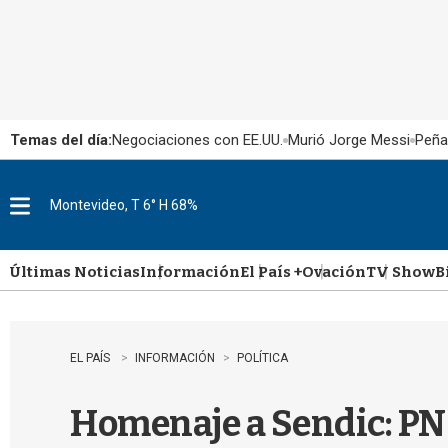
Temas del día:
Negociaciones con EE.UU.
Murió Jorge Messi
Peña
Montevideo, T 6° H 68%
M
e
n
u
Últimas Noticias
Información
El País +
Ovación
TV Show
B
EL PAÍS
INFORMACIÓN
POLÍTICA
Homenaje a Sendic: PN 