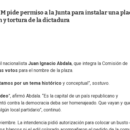
M pide permiso a la Junta para instalar una pla
 y tortura de la dictadura
il nacionalista
Juan Ignacio Abdala
, que integra la Comisión de
us votos
para el nombre de la plaza.
tamos por un tema histórico
y conceptual”, sostuvo.
ideo
”, afirmó Abdala. “Es la capital de un país republicano y
ntó contra la democracia deba ser homenajeado. Que vayan y qu
ún local partidario”, continuó.
oviembre. La intendencia pidió autorización para colocar un busto
los blancos ni el edil colorado acompañaron el pedido de la com