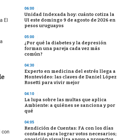
06:00
Unidad Indexada hoy: cuánto cotiza la
a El
UI este domingo 9 de agosto de 2026 en
pesos uruguayos
05:00
la
¿Por qué la diabetes y la depresión
forman una pareja cada vez más
común?
04:30
Experto en medicina del estrés llega a
de
Montevideo: las claves de Daniel López
Rosetti para vivir mejor
04:10
La lupa sobre las multas que aplica
Ambiente: a quiénes se sanciona y por
qué
04:05
Rendición de Cuentas: FA con los días
l con
contados para lograr votos necesarios;
oposición visualiza apoyo a proyectos