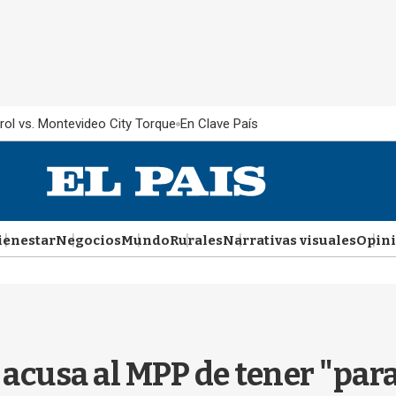
rol vs. Montevideo City Torque
En Clave País
ienestar
Negocios
Mundo
Rurales
Narrativas visuales
Opin
acusa al MPP de tener "par