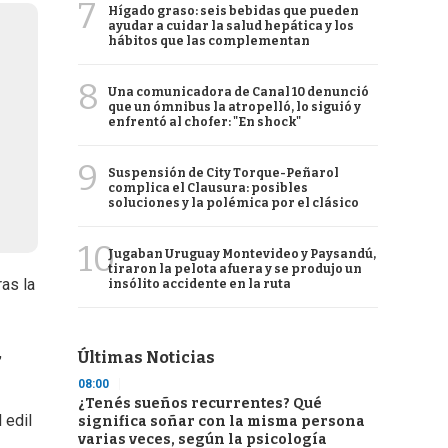
7
Hígado graso: seis bebidas que pueden
ayudar a cuidar la salud hepática y los
hábitos que las complementan
8
Una comunicadora de Canal 10 denunció
que un ómnibus la atropelló, lo siguió y
enfrentó al chofer: "En shock"
9
Suspensión de City Torque-Peñarol
complica el Clausura: posibles
soluciones y la polémica por el clásico
10
Jugaban Uruguay Montevideo y Paysandú,
tiraron la pelota afuera y se produjo un
ras la
insólito accidente en la ruta
,
Últimas Noticias
08:00
¿Tenés sueños recurrentes? Qué
l edil
significa soñar con la misma persona
varias veces, según la psicología