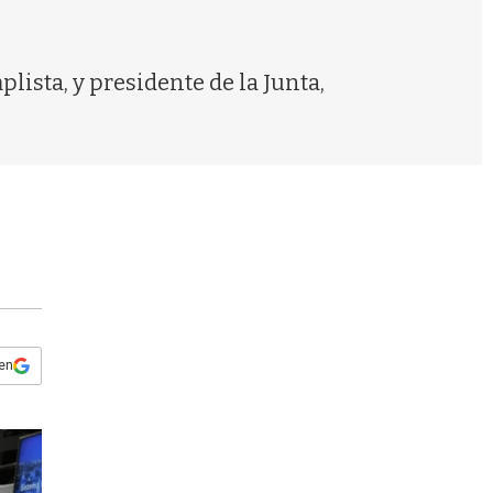
s
q
u
e
lista, y presidente de la Junta,
d
a
 en