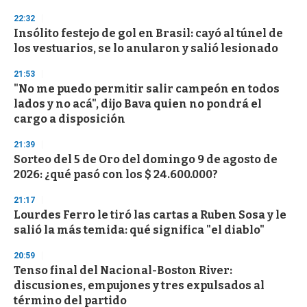
d
s
22:32
Insólito festejo de gol en Brasil: cayó al túnel de
los vestuarios, se lo anularon y salió lesionado
21:53
"No me puedo permitir salir campeón en todos
lados y no acá", dijo Bava quien no pondrá el
cargo a disposición
21:39
Sorteo del 5 de Oro del domingo 9 de agosto de
2026: ¿qué pasó con los $ 24.600.000?
21:17
Lourdes Ferro le tiró las cartas a Ruben Sosa y le
salió la más temida: qué significa "el diablo"
20:59
Tenso final del Nacional-Boston River:
discusiones, empujones y tres expulsados al
término del partido