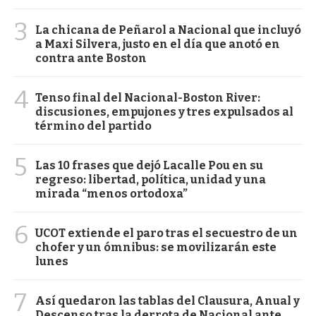
3
La chicana de Peñarol a Nacional que incluyó
a Maxi Silvera, justo en el día que anotó en
contra ante Boston
4
Tenso final del Nacional-Boston River:
discusiones, empujones y tres expulsados al
término del partido
5
Las 10 frases que dejó Lacalle Pou en su
regreso: libertad, política, unidad y una
mirada “menos ortodoxa”
6
UCOT extiende el paro tras el secuestro de un
chofer y un ómnibus: se movilizarán este
lunes
7
Así quedaron las tablas del Clausura, Anual y
Descenso tras la derrota de Nacional ante