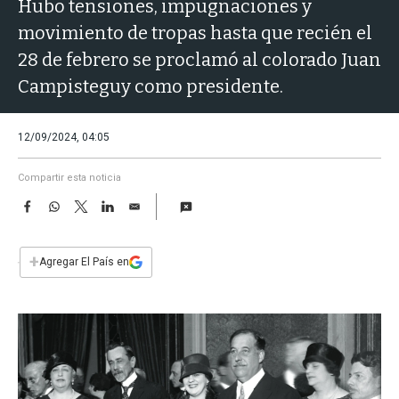
a
Hubo tensiones, impugnaciones y
movimiento de tropas hasta que recién el
28 de febrero se proclamó al colorado Juan
Campisteguy como presidente.
12/09/2024, 04:05
Compartir esta noticia
F
W
T
L
E
a
h
w
i
m
c
a
i
n
a
e
t
t
k
i
+
Agregar El País en
b
s
t
e
l
o
A
e
d
o
p
r
I
k
p
n