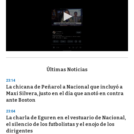
0
s
e
c
Últimas Noticias
o
n
23:14
d
La chicana de Peñarol a Nacional que incluyó a
s
o
Maxi Silvera, justo en el día que anotó en contra
f
ante Boston
3
3
s
23:04
e
La charla de Eguren en el vestuario de Nacional,
c
el silencio de los futbolistas y el enojo de los
o
n
dirigentes