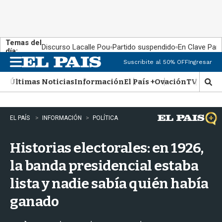
Temas del
Discurso Lacalle Pou
Partido suspendido
En Clave País
día:
Suscribite al 50% OFF
Ingresar
M
e
Últimas Noticias
Información
El País +
Ovación
TV Show
n
M
u
o
s
t
EL PAÍS
INFORMACIÓN
POLÍTICA
r
a
Historias electorales: en 1926,
r
b
la banda presidencial estaba
�
s
lista y nadie sabía quién había
q
u
ganado
e
d