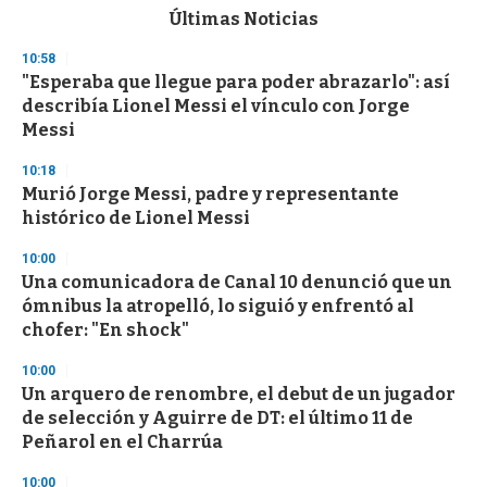
c
Últimas Noticias
o
n
10:58
d
"Esperaba que llegue para poder abrazarlo": así
s
o
describía Lionel Messi el vínculo con Jorge
f
Messi
3
3
s
10:18
e
Murió Jorge Messi, padre y representante
c
histórico de Lionel Messi
o
n
d
10:00
s
Una comunicadora de Canal 10 denunció que un
ómnibus la atropelló, lo siguió y enfrentó al
chofer: "En shock"
10:00
Un arquero de renombre, el debut de un jugador
de selección y Aguirre de DT: el último 11 de
Peñarol en el Charrúa
10:00