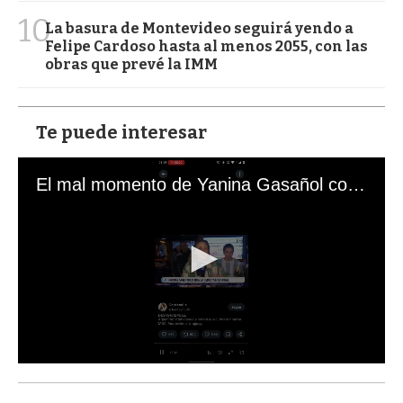
10
La basura de Montevideo seguirá yendo a
Felipe Cardoso hasta al menos 2055, con las
obras que prevé la IMM
Te puede interesar
El mal momento de Yanina Gasañol con un hincha argentino en "Subrayado"
0
s
e