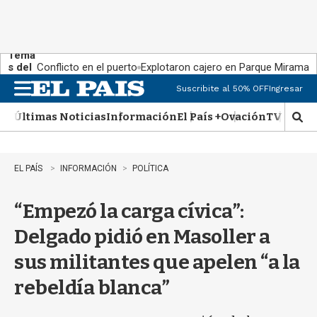
Tema
s del
Conflicto en el puerto
Explotaron cajero en Parque Miramar
día:
Suscribite al 50% OFF
Ingresar
M
e
Últimas Noticias
Información
El País +
Ovación
TV Show
n
M
u
o
s
t
EL PAÍS
INFORMACIÓN
POLÍTICA
r
a
“Empezó la carga cívica”:
r
b
Delgado pidió en Masoller a
�
s
sus militantes que apelen “a la
q
u
rebeldía blanca”
e
d