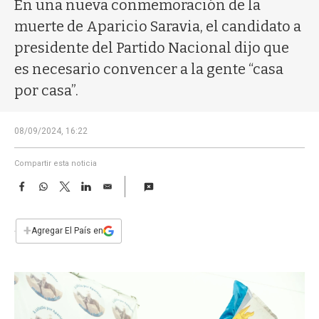
a
En una nueva conmemoración de la
muerte de Aparicio Saravia, el candidato a
presidente del Partido Nacional dijo que
es necesario convencer a la gente “casa
por casa”.
08/09/2024, 16:22
Compartir esta noticia
F
W
T
L
E
a
h
w
i
m
c
a
i
n
a
e
t
t
k
i
+
Agregar El País en
b
s
t
e
l
o
A
e
d
o
p
r
I
k
p
n