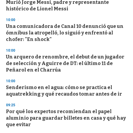
Murió Jorge Messi, padre y representante
c
histórico de Lionel Messi
o
n
d
10:00
s
Una comunicadora de Canal 10 denunció que un
ómnibus la atropelló, lo siguió y enfrentó al
chofer: "En shock"
10:00
Un arquero de renombre, el debut de un jugador
de selección y Aguirre de DT: el último 11 de
Peñarol en el Charrúa
10:00
Senderismo en el agua: cómo se practica el
aquatrekking y qué recaudos tomar antes de ir
09:25
Por qué los expertos recomiendan el papel
aluminio para guardar billetes en casa y qué hay
que evitar