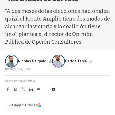
a
“A dos meses de las elecciones nacionales,
quizá el Frente Amplio tiene dos modos de
alcanzar la victoria y la coalición tiene
uno”, plantea el director de Opinión
Pública de Opción Consultores.
Nicolás Delgado
Carlos Tapia
08/09/2024, 04:00
Compartir esta noticia
F
W
T
L
E
a
h
w
i
m
c
a
i
n
a
e
t
t
k
i
+
Agregar El País en
b
s
t
e
l
o
A
e
d