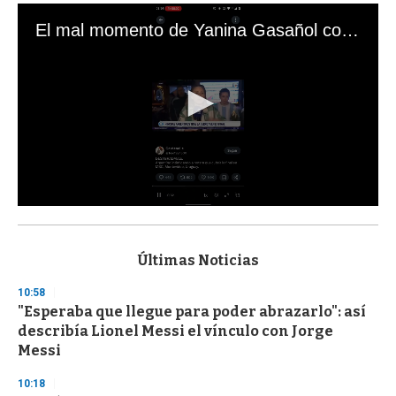
El mal momento de Yanina Gasañol con un hincha argentino en "Subrayado"
0
s
e
c
Últimas Noticias
o
n
10:58
d
"Esperaba que llegue para poder abrazarlo": así
s
o
describía Lionel Messi el vínculo con Jorge
f
Messi
3
3
s
10:18
e