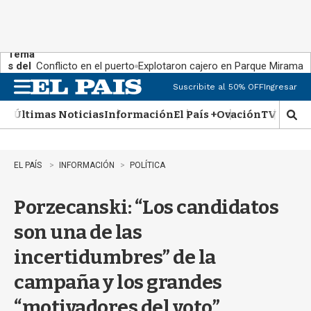
Tema
s del
Conflicto en el puerto
Explotaron cajero en Parque Miramar
día:
Suscribite al 50% OFF
Ingresar
M
e
Últimas Noticias
Información
El País +
Ovación
TV Show
n
M
u
o
s
t
EL PAÍS
INFORMACIÓN
POLÍTICA
r
a
Porzecanski: “Los candidatos
r
b
son una de las
�
s
incertidumbres” de la
q
u
campaña y los grandes
e
d
“motivadores del voto”