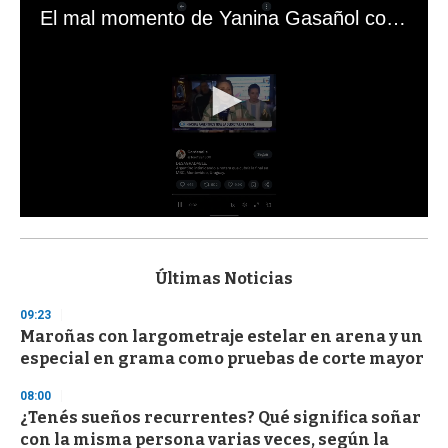
El mal momento de Yanina Gasañol con un hincha argentino en "Subrayado"
0
s
e
c
Últimas Noticias
o
n
09:23
d
Maroñas con largometraje estelar en arena y un
s
o
especial en grama como pruebas de corte mayor
f
3
08:00
3
s
¿Tenés sueños recurrentes? Qué significa soñar
e
con la misma persona varias veces, según la
c