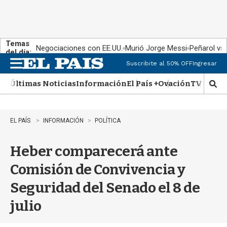
Temas
Negociaciones con EE.UU.
Murió Jorge Messi
Peñarol vs
del día:
Suscribite al 50% OFF
Ingresar
M
e
Últimas Noticias
Información
El País +
Ovación
TV Show
n
M
u
o
s
t
EL PAÍS
INFORMACIÓN
POLÍTICA
r
a
Heber comparecerá ante
r
b
Comisión de Convivencia y
�
s
Seguridad del Senado el 8 de
q
u
julio
e
d