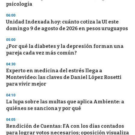
psicología
o
n
d
06:00
s
Unidad Indexada hoy: cuánto cotiza la UI este
domingo 9 de agosto de 2026 en pesos uruguayos
05:00
¿Por qué la diabetes y la depresión forman una
pareja cada vez más común?
04:30
Experto en medicina del estrés llega a
Montevideo: las claves de Daniel López Rosetti
para vivir mejor
04:10
La lupa sobre las multas que aplica Ambiente: a
quiénes se sanciona y por qué
04:05
Rendición de Cuentas: FA con los días contados
para lograr votos necesarios; oposición visualiza