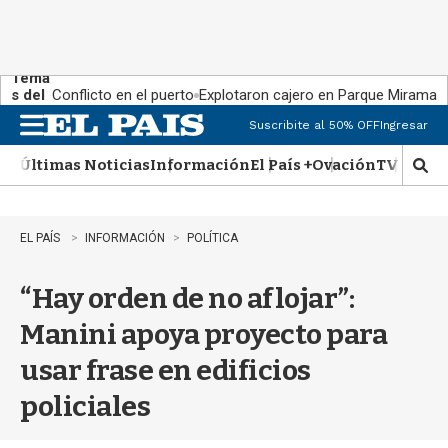
Tema
s del
Conflicto en el puerto
Explotaron cajero en Parque Miramar
día:
Suscribite al 50% OFF
Ingresar
M
e
Últimas Noticias
Información
El País +
Ovación
TV Show
n
M
u
o
s
t
EL PAÍS
INFORMACIÓN
POLÍTICA
r
a
“Hay orden de no aflojar”:
r
b
Manini apoya proyecto para
�
s
usar frase en edificios
q
u
policiales
e
d