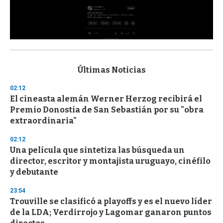
0
s
e
c
Últimas Noticias
o
n
02:12
d
El cineasta alemán Werner Herzog recibirá el
s
o
Premio Donostia de San Sebastián por su "obra
f
extraordinaria"
3
3
s
02:12
e
Una película que sintetiza las búsqueda un
c
director, escritor y montajista uruguayo, cinéfilo
o
n
y debutante
d
s
23:54
Trouville se clasificó a playoffs y es el nuevo líder
de la LDA; Verdirrojo y Lagomar ganaron puntos