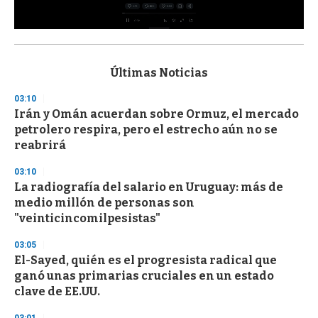
0
s
e
c
Últimas Noticias
o
n
03:10
d
Irán y Omán acuerdan sobre Ormuz, el mercado
s
o
petrolero respira, pero el estrecho aún no se
f
reabrirá
3
3
s
03:10
e
La radiografía del salario en Uruguay: más de
c
medio millón de personas son
o
n
"veinticincomilpesistas"
d
s
03:05
El-Sayed, quién es el progresista radical que
ganó unas primarias cruciales en un estado
clave de EE.UU.