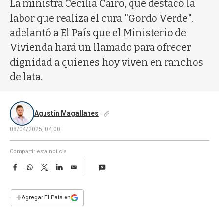
a
La ministra Cecilia Cairo, que destacó la
labor que realiza el cura "Gordo Verde",
adelantó a El País que el Ministerio de
Vivienda hará un llamado para ofrecer
dignidad a quienes hoy viven en ranchos
de lata.
Agustín Magallanes
08/04/2025, 04:00
Compartir esta noticia
F
W
T
L
E
a
h
w
i
m
c
a
i
n
a
e
t
t
k
i
+
Agregar El País en
b
s
t
e
l
o
A
e
d