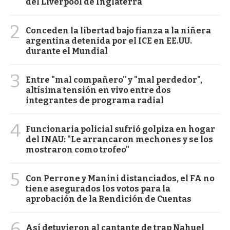
del Liverpool de Inglaterra
2
Conceden la libertad bajo fianza a la niñera
argentina detenida por el ICE en EE.UU.
durante el Mundial
3
Entre "mal compañero" y "mal perdedor",
altísima tensión en vivo entre dos
integrantes de programa radial
4
Funcionaria policial sufrió golpiza en hogar
del INAU: "Le arrancaron mechones y se los
mostraron como trofeo"
5
Con Perrone y Manini distanciados, el FA no
tiene asegurados los votos para la
aprobación de la Rendición de Cuentas
6
Así detuvieron al cantante de trap Nahuel