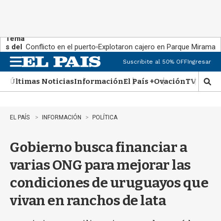
Tema
s del
Conflicto en el puerto
Explotaron cajero en Parque Miramar
día:
Suscribite al 50% OFF
Ingresar
M
e
Últimas Noticias
Información
El País +
Ovación
TV Show
n
M
u
o
s
t
EL PAÍS
INFORMACIÓN
POLÍTICA
r
a
Gobierno busca financiar a
r
b
varias ONG para mejorar las
�
s
condiciones de uruguayos que
q
u
vivan en ranchos de lata
e
d