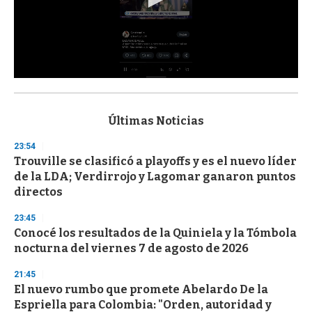
0
s
e
c
Últimas Noticias
o
n
23:54
d
Trouville se clasificó a playoffs y es el nuevo líder
s
o
de la LDA; Verdirrojo y Lagomar ganaron puntos
f
directos
3
3
s
23:45
e
Conocé los resultados de la Quiniela y la Tómbola
c
nocturna del viernes 7 de agosto de 2026
o
n
d
21:45
s
El nuevo rumbo que promete Abelardo De la
Espriella para Colombia: "Orden, autoridad y