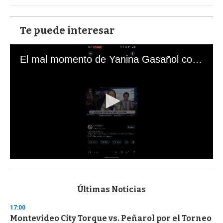
Te puede interesar
El mal momento de Yanina Gasañol con un hincha argentino en "Subrayado"
0
s
e
c
Últimas Noticias
o
n
17:00
d
Montevideo City Torque vs. Peñarol por el Torneo
s