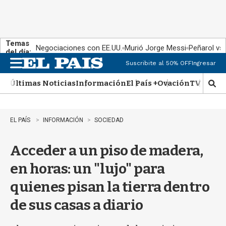
Temas
Negociaciones con EE.UU.
Murió Jorge Messi
Peñarol vs
del día:
Suscribite al 50% OFF
Ingresar
M
e
Últimas Noticias
Información
El País +
Ovación
TV Show
n
M
u
o
s
t
EL PAÍS
INFORMACIÓN
SOCIEDAD
r
a
Acceder a un piso de madera,
r
b
en horas: un "lujo" para
�
s
quienes pisan la tierra dentro
q
u
de sus casas a diario
e
d