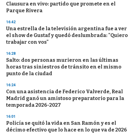
o
Clausura en vivo: partido que promete en el
f
Parque Rivera
3
3
s
16:42
e
Una estrella de la televisión argentina fue a ver
c
el show de Gustaf y quedó deslumbrada: "Quiero
o
n
trabajar con vos"
d
s
16:28
Salto: dos personas murieron en las últimas
horas tras siniestros de tránsito en el mismo
punto de la ciudad
16:24
Con una asistencia de Federico Valverde, Real
Madrid ganó un amistoso preparatorio para la
temporada 2026-2027
16:01
Policía se quitó la vida en San Ramón y es el
décimo efectivo que lo hace en lo que va de 2026