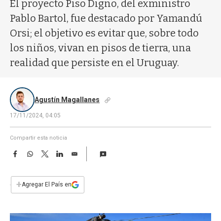
a
El proyecto Piso Digno, del exministro
Pablo Bartol, fue destacado por Yamandú
Orsi; el objetivo es evitar que, sobre todo
los niños, vivan en pisos de tierra, una
realidad que persiste en el Uruguay.
Agustín Magallanes
17/11/2024, 04:05
Compartir esta noticia
F
W
T
L
E
a
h
w
i
m
c
a
i
n
a
e
t
t
k
i
+
Agregar El País en
b
s
t
e
l
o
A
e
d
o
p
r
I
k
p
n