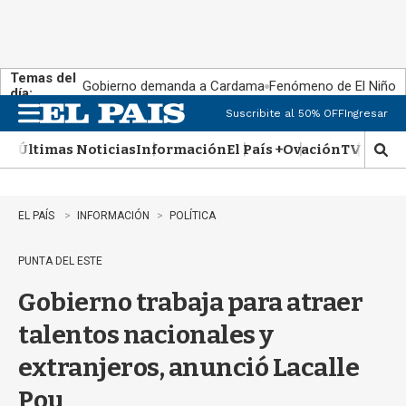
Temas del
Gobierno demanda a Cardama
Fenómeno de El Niño
día:
Suscribite al 50% OFF
Ingresar
M
e
Últimas Noticias
Información
El País +
Ovación
TV Show
n
M
u
o
s
t
EL PAÍS
INFORMACIÓN
POLÍTICA
r
a
PUNTA DEL ESTE
r
b
Gobierno trabaja para atraer
�
s
talentos nacionales y
q
u
extranjeros, anunció Lacalle
e
d
Pou