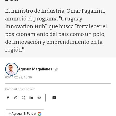
a
El ministro de Industria, Omar Paganini,
anunció el programa "Uruguay
Innovation Hub", que busca "fortalecer el
posicionamiento del país como un polo,
de innovación y emprendimiento en la
región".
Agustín Magallanes
03/11/2022, 10:30
Compartir esta noticia
F
W
T
L
E
a
h
w
i
m
c
a
i
n
a
e
t
t
k
i
+
Agregar El País en