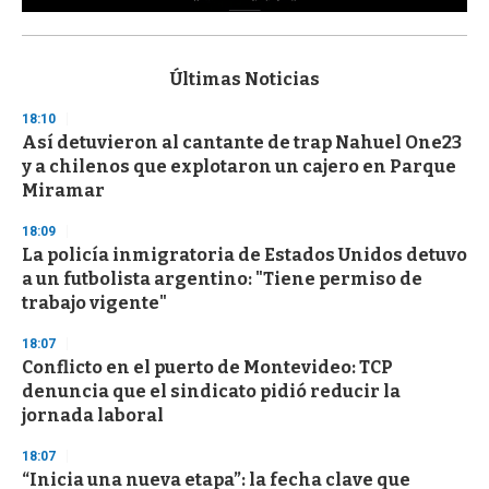
0
s
e
c
Últimas Noticias
o
n
18:10
d
Así detuvieron al cantante de trap Nahuel One23
s
o
y a chilenos que explotaron un cajero en Parque
f
Miramar
3
3
s
18:09
e
La policía inmigratoria de Estados Unidos detuvo
c
a un futbolista argentino: "Tiene permiso de
o
n
trabajo vigente"
d
s
18:07
Conflicto en el puerto de Montevideo: TCP
denuncia que el sindicato pidió reducir la
jornada laboral
18:07
“Inicia una nueva etapa”: la fecha clave que