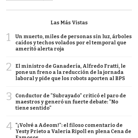
Las Más Vistas
1
Un muerto, miles de personas sin luz, árboles
caídos y techos volados por el temporal que
ameritó alerta roja
2
El ministro de Ganadería, Alfredo Fratti, le
pone un freno a la reducción de la jornada
laboral y pide que los robots aporten al BPS
3
Conductor de "Subrayado" criticó el paro de
maestros y generó un fuerte debate: "No
tiene sentido"
4
"¡Volvé a Adeom!": el filoso comentario de
Yesty Prieto a Valeria Ripoll en plena Cena de
Famosos