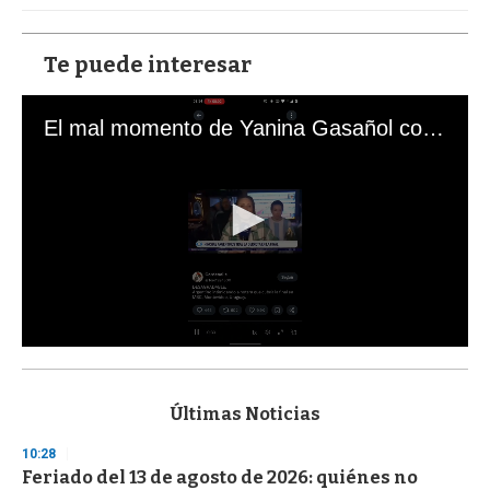
Te puede interesar
El mal momento de Yanina Gasañol con un hincha argentino en "Subrayado"
0
s
e
c
Últimas Noticias
o
n
10:28
d
Feriado del 13 de agosto de 2026: quiénes no
s