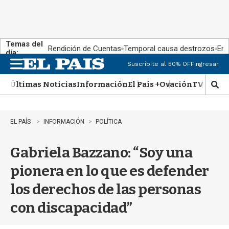
Temas del
Rendición de Cuentas
Temporal causa destrozos
En 
día:
Suscribite al 50% OFF
Ingresar
M
e
Últimas Noticias
Información
El País +
Ovación
TV Show
n
M
u
o
s
t
EL PAÍS
INFORMACIÓN
POLÍTICA
r
a
Gabriela Bazzano: “Soy una
r
b
pionera en lo que es defender
�
s
los derechos de las personas
q
u
con discapacidad”
e
d