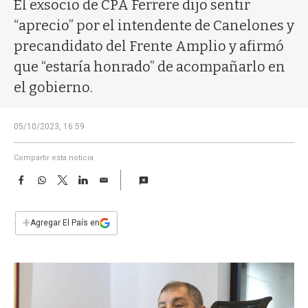
a
El exsocio de CPA Ferrere dijo sentir
“aprecio” por el intendente de Canelones y
precandidato del Frente Amplio y afirmó
que “estaría honrado” de acompañarlo en
el gobierno.
05/10/2023, 16:59
Compartir esta noticia
F
W
T
L
E
a
h
w
i
m
c
a
i
n
a
e
t
t
k
i
+
Agregar El País en
b
s
t
e
l
o
A
e
d
o
p
r
I
k
p
n