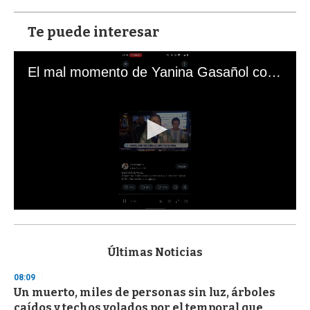
Te puede interesar
El mal momento de Yanina Gasañol con un hincha argentino en "Subrayado"
0
s
e
c
Últimas Noticias
o
n
08:09
d
Un muerto, miles de personas sin luz, árboles
s
o
caídos y techos volados por el temporal que