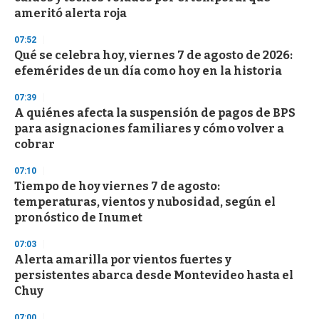
f
ameritó alerta roja
3
3
s
07:52
e
Qué se celebra hoy, viernes 7 de agosto de 2026:
c
efemérides de un día como hoy en la historia
o
n
d
07:39
s
A quiénes afecta la suspensión de pagos de BPS
para asignaciones familiares y cómo volver a
cobrar
07:10
Tiempo de hoy viernes 7 de agosto:
temperaturas, vientos y nubosidad, según el
pronóstico de Inumet
07:03
Alerta amarilla por vientos fuertes y
persistentes abarca desde Montevideo hasta el
Chuy
07:00