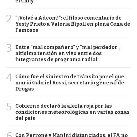
el Chuy
2
"¡Volvé a Adeom!": el filoso comentario de
Yesty Prieto a Valeria Ripoll en plena Cena de
Famosos
3
Entre "mal compañero" y "mal perdedor",
altísima tensión en vivo entre dos
integrantes de programa radial
4
Cómo fue el siniestro de tránsito por el que
murió Gabriel Rossi, secretario general de
Drogas
5
Gobierno declaró la alerta roja por las
condiciones meteorológicas en varias zonas
del país
6
Con Perrone y Manini distanciados, el FA no