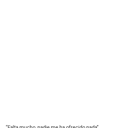
“Falta mucho, nadie me ha ofrecido nada”,