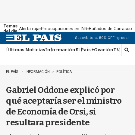
Temas
Alerta roja
Preocupaciones en INR
Bañados de Carrasco
del día:
Suscribite al 50% OFF
Ingresar
M
e
Últimas Noticias
Información
El País +
Ovación
TV Show
n
M
u
o
s
t
EL PAÍS
INFORMACIÓN
POLÍTICA
r
a
Gabriel Oddone explicó por
r
b
qué aceptaría ser el ministro
�
s
de Economía de Orsi, si
q
u
resultara presidente
e
d