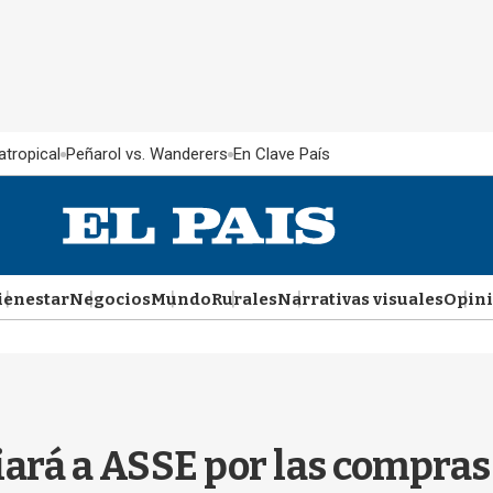
atropical
Peñarol vs. Wanderers
En Clave País
ienestar
Negocios
Mundo
Rurales
Narrativas visuales
Opin
ará a ASSE por las compras