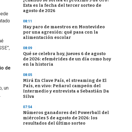
¿Cuándo se sortea el próximo 5 de Oro?
Esta es la fecha del tercer sorteo de
agosto de 2026
puede
putado
08:11
Hay paro de maestros en Montevideo
por una agresión: qué pasa con la
alimentación escolar
ué
SSE”,
08:09
Qué se celebra hoy, jueves 6 de agosto
de 2026: efemérides de un día como hoy
en la historia
io de
08:05
Mirá En Clave País, el streaming de El
País, en vivo: Peñarol campeón del
o, un
Intermedio y entrevista a Sebastián Da
.
Silva
07:54
Números ganadores del Powerball del
miércoles 5 de agosto de 2026: los
resultados del último sorteo