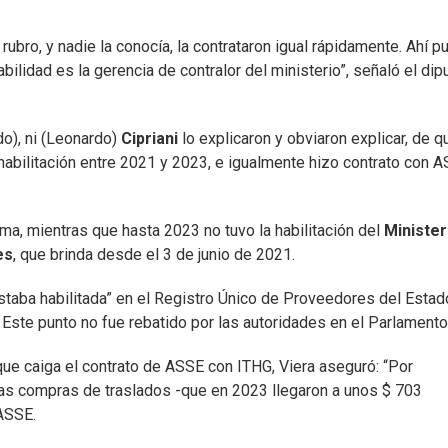
rubro, y nadie la conocía, la contrataron igual rápidamente. Ahí 
abilidad es la gerencia de contralor del ministerio”, señaló el di
do), ni (Leonardo)
Cipriani
lo explicaron y obviaron explicar, de q
 habilitación entre 2021 y 2023, e igualmente hizo contrato con A
a, mientras que hasta 2023 no tuvo la habilitación del
Minister
es
, que brinda desde el 3 de junio de 2021.
taba habilitada” en el Registro Único de Proveedores del Estad
 Este punto no fue rebatido por las autoridades en el Parlamento
que caiga el contrato de ASSE con ITHG, Viera aseguró: “Por
as compras de traslados -que en 2023 llegaron a unos $ 703
ASSE.