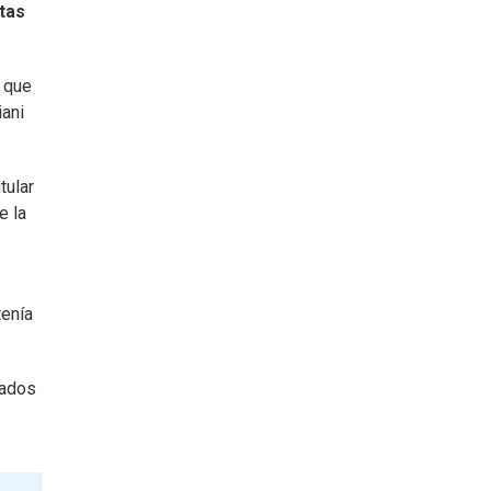
tas
o que
iani
itular
e la
tenía
lados