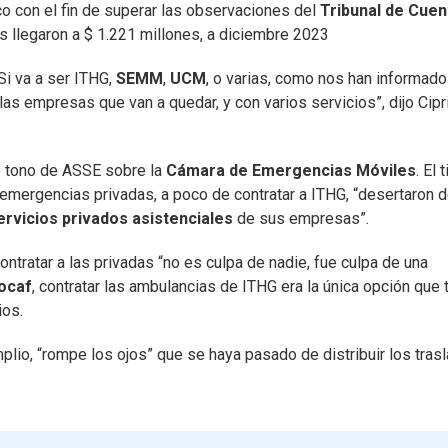
co con el fin de superar las observaciones del
Tribunal de Cuen
es llegaron a $ 1.221 millones, a diciembre 2023
Si va a ser ITHG,
SEMM
,
UCM
, o varias, como nos han informad
las empresas que van a quedar, y con varios servicios”, dijo Cipr
e tono de ASSE sobre la
Cámara de Emergencias Móviles
. El t
s emergencias privadas, a poco de contratar a ITHG, “desertaron d
rvicios privados asistenciales
de sus empresas”.
contratar a las privadas “no es culpa de nadie, fue culpa de una
ocaf
, contratar las ambulancias de ITHG era la única opción que 
ios.
mplio, “rompe los ojos” que se haya pasado de distribuir los tras