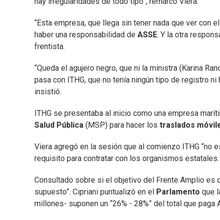
hay irregularidades de todo tipo”, remarcó Viera.
“Esta empresa, que llega sin tener nada que ver con el 
haber una responsabilidad de
ASSE
. Y la otra respons
frentista.
“Queda el agujero negro, que ni la ministra (Karina Ran
pasa con ITHG, que no tenía ningún tipo de registro ni
insistió.
ITHG se presentaba al inicio como una empresa marítim
Salud Pública
(MSP) para hacer los
traslados móvil
Viera agregó en la sesión que al comienzo ITHG “no es
requisito para contratar con los organismos estatales.
Consultado sobre si el objetivo del Frente Amplio es 
supuesto”. Cipriani puntualizó en el
Parlamento
que l
millones- suponen un “26% - 28%” del total que paga 