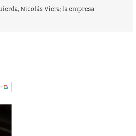
s
quierda, Nicolás Viera; la empresa
q
u
e
d
a
 en