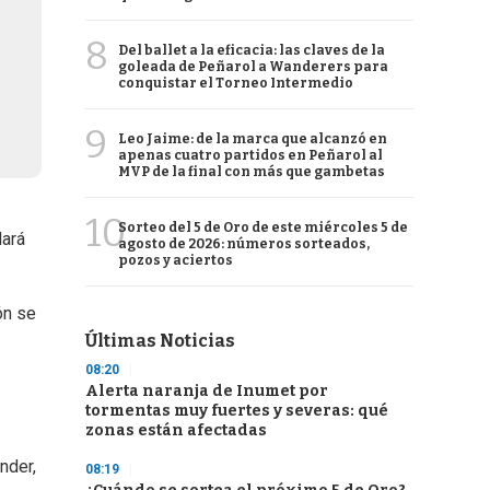
8
Del ballet a la eficacia: las claves de la
goleada de Peñarol a Wanderers para
conquistar el Torneo Intermedio
9
Leo Jaime: de la marca que alcanzó en
apenas cuatro partidos en Peñarol al
MVP de la final con más que gambetas
10
Sorteo del 5 de Oro de este miércoles 5 de
dará
agosto de 2026: números sorteados,
pozos y aciertos
ón se
Últimas Noticias
08:20
Alerta naranja de Inumet por
tormentas muy fuertes y severas: qué
zonas están afectadas
nder,
08:19