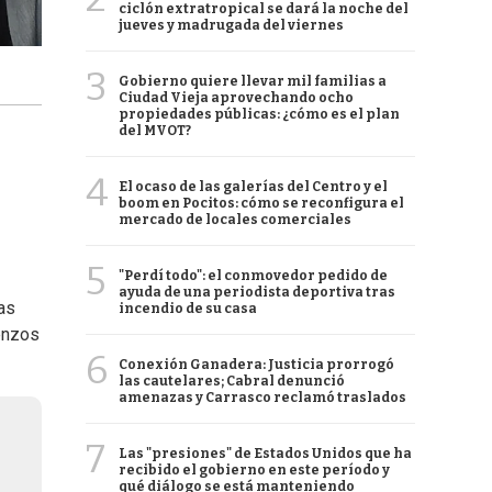
ciclón extratropical se dará la noche del
jueves y madrugada del viernes
3
Gobierno quiere llevar mil familias a
Ciudad Vieja aprovechando ocho
propiedades públicas: ¿cómo es el plan
del MVOT?
4
El ocaso de las galerías del Centro y el
boom en Pocitos: cómo se reconfigura el
mercado de locales comerciales
5
"Perdí todo": el conmovedor pedido de
ayuda de una periodista deportiva tras
as
incendio de su casa
enzos
6
Conexión Ganadera: Justicia prorrogó
las cautelares; Cabral denunció
amenazas y Carrasco reclamó traslados
7
Las "presiones" de Estados Unidos que ha
recibido el gobierno en este período y
qué diálogo se está manteniendo