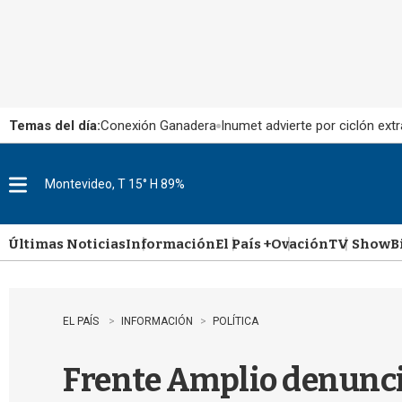
Temas del día:
Conexión Ganadera
Inumet advierte por ciclón extr
Montevideo, T 15° H 89%
M
e
n
u
Últimas Noticias
Información
El País +
Ovación
TV Show
B
EL PAÍS
INFORMACIÓN
POLÍTICA
Frente Amplio denunci