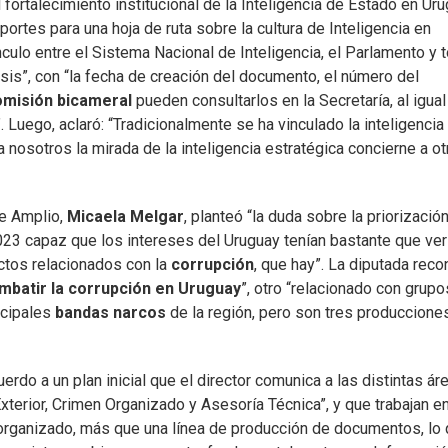
 fortalecimiento institucional de la Inteligencia de Estado en Uru
portes para una hoja de ruta sobre la cultura de Inteligencia en
ínculo entre el Sistema Nacional de Inteligencia, el Parlamento y 
sis”, con “la fecha de creación del documento, el número del
omisión bicameral
pueden consultarlos en la Secretaría, al igua
Luego, aclaró: “Tradicionalmente se ha vinculado la inteligencia
a nosotros la mirada de la inteligencia estratégica concierne a o
te Amplio,
Micaela Melgar
, planteó “la duda sobre la priorizació
2023 capaz que los intereses del Uruguay tenían bastante que ver
ctos relacionados con la
corrupción
, que hay”. La diputada reco
batir la corrupción en Uruguay
”, otro “relacionado con grupo
ncipales
bandas narcos
de la región, pero son tres producciones
do a un plan inicial que el director comunica a las distintas ár
xterior, Crimen Organizado y Asesoría Técnica”, y que trabajan en
 organizado, más que una línea de producción de documentos, lo