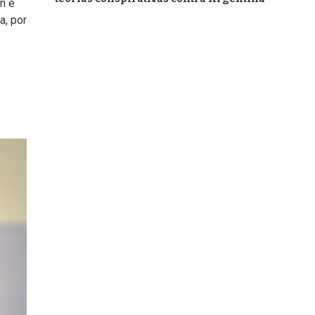
n e
a, por