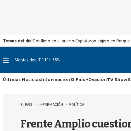
Temas del día:
Conflicto en el puerto
Explotaron cajero en Parque
Montevideo, T 11° H 55%
M
e
n
u
Últimas Noticias
Información
El País +
Ovación
TV Show
B
EL PAÍS
INFORMACIÓN
POLÍTICA
Frente Amplio cuestion