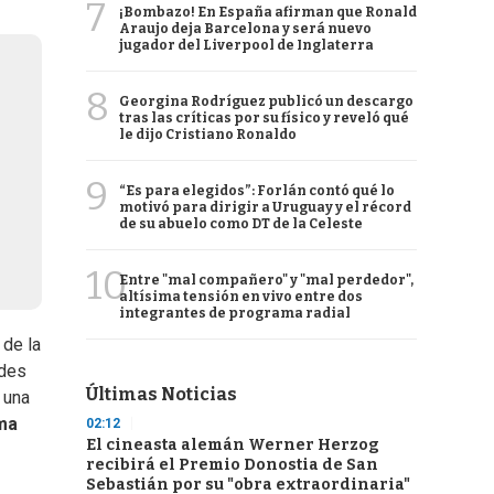
7
¡Bombazo! En España afirman que Ronald
Araujo deja Barcelona y será nuevo
jugador del Liverpool de Inglaterra
8
Georgina Rodríguez publicó un descargo
tras las críticas por su físico y reveló qué
le dijo Cristiano Ronaldo
9
“Es para elegidos”: Forlán contó qué lo
motivó para dirigir a Uruguay y el récord
de su abuelo como DT de la Celeste
10
Entre "mal compañero" y "mal perdedor",
altísima tensión en vivo entre dos
integrantes de programa radial
 de la
edes
Últimas Noticias
e una
ma
02:12
El cineasta alemán Werner Herzog
recibirá el Premio Donostia de San
Sebastián por su "obra extraordinaria"