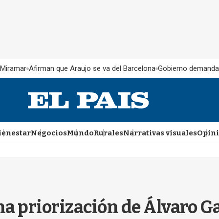
 Miramar
Afirman que Araujo se va del Barcelona
Gobierno demanda
ienestar
Negocios
Mundo
Rurales
Narrativas visuales
Opin
a priorización de Álvaro Ga