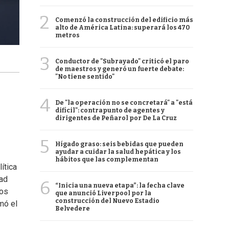
2
Comenzó la construcción del edificio más
alto de América Latina: superará los 470
metros
3
Conductor de "Subrayado" criticó el paro
de maestros y generó un fuerte debate:
"No tiene sentido"
4
De "la operación no se concretará" a "está
difícil": contrapunto de agentes y
dirigentes de Peñarol por De La Cruz
5
Hígado graso: seis bebidas que pueden
ayudar a cuidar la salud hepática y los
hábitos que las complementan
ítica
dad
6
“Inicia una nueva etapa”: la fecha clave
dos
que anunció Liverpool por la
construcción del Nuevo Estadio
mó el
Belvedere