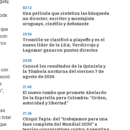
guay,
02:12
Una película que sintetiza las búsqueda
toda
un director, escritor y montajista
uruguayo, cinéfilo y debutante
l que
23:54
 con
Trouville se clasificó a playoffs y es el
tros
nuevo líder de la LDA; Verdirrojo y
Lagomar ganaron puntos directos
23:45
n
Conocé los resultados de la Quiniela y
 con
la Tómbola nocturna del viernes 7 de
noció
agosto de 2026
s
21:45
”,
El nuevo rumbo que promete Abelardo
De la Espriella para Colombia: "Orden,
autoridad y libertad"
eas
21:26
 total
Chiqui Tapia: del "trabajamos para una
 que
fase completa del Mundial 2030" a
teorías conspirativas contra Argentina