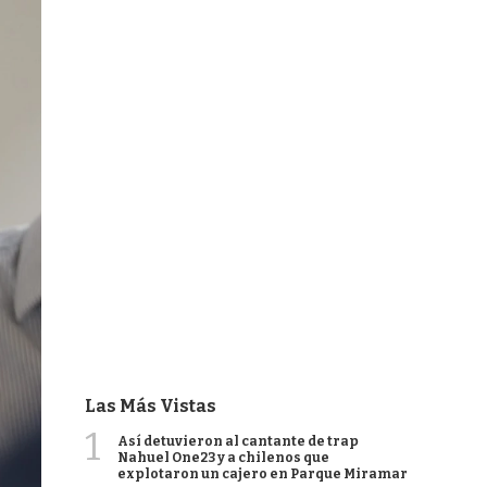
Las Más Vistas
1
Así detuvieron al cantante de trap
Nahuel One23 y a chilenos que
explotaron un cajero en Parque Miramar