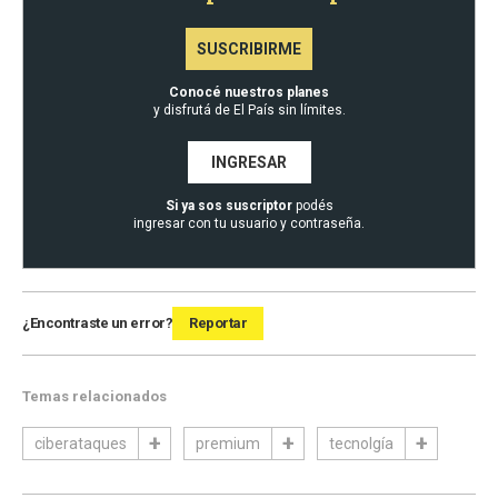
SUSCRIBIRME
Conocé nuestros planes
y disfrutá de El País sin límites.
INGRESAR
Si ya sos suscriptor
podés
ingresar con tu usuario y contraseña.
¿Encontraste un error?
Reportar
Temas relacionados
ciberataques
premium
tecnolgía