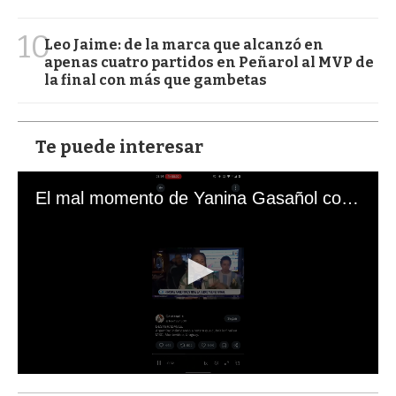
10
Leo Jaime: de la marca que alcanzó en
apenas cuatro partidos en Peñarol al MVP de
la final con más que gambetas
Te puede interesar
El mal momento de Yanina Gasañol con un hincha argentino en "Subrayado"
0
s