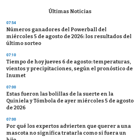
e
c
Últimas Noticias
o
n
07:54
d
Números ganadores del Powerball del
s
o
miércoles 5 de agosto de 2026: los resultados del
f
último sorteo
3
3
s
07:10
e
Tiempo de hoy jueves 6 de agosto: temperaturas,
c
vientos y precipitaciones, según el pronóstico de
o
n
Inumet
d
s
07:00
Estas fueron las bolillas de la suerte en la
Quiniela y Tómbola de ayer miércoles 5 de agosto
de 2026
07:00
Por qué los expertos advierten que querer a una
mascota no significa tratarla como si fuera un
hijo