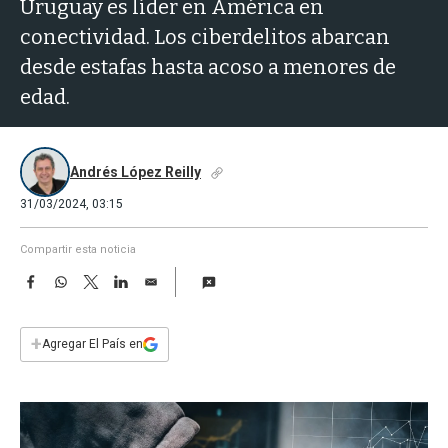
a
Uruguay es líder en América en
conectividad. Los ciberdelitos abarcan
desde estafas hasta acoso a menores de
edad.
Andrés López Reilly
31/03/2024, 03:15
Compartir esta noticia
F
W
T
L
E
a
h
w
i
m
c
a
i
n
a
e
t
t
k
i
+
Agregar El País en
b
s
t
e
l
o
A
e
d
o
p
r
I
k
p
n