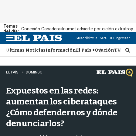
Temas
Conexión Ganadera
Inumet advierte por ciclón extratropi
del día:
Suscribite al 50% OFF
Ingresar
M
e
Últimas Noticias
Información
El País +
Ovación
TV Show
n
M
u
o
s
t
EL PAÍS
DOMINGO
r
a
Expuestos en las redes:
r
b
aumentan los ciberataques
�
s
¿Cómo defendernos y dónde
q
u
denunciarlos?
e
d