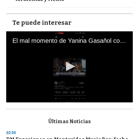
Te puede interesar
El mal momento de Yanina Gasañol con un hincha argentino en "Subrayado"
0
s
e
c
Últimas Noticias
o
n
02:05
d