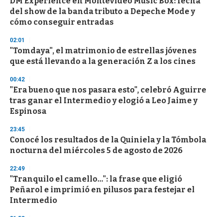
DM Experience en Montevideo Music Box: fecha
s
o
del show de la banda tributo a Depeche Mode y
f
cómo conseguir entradas
3
3
s
02:01
e
"Tomdaya", el matrimonio de estrellas jóvenes
c
que está llevando a la generación Z a los cines
o
n
d
00:42
s
"Era bueno que nos pasara esto", celebró Aguirre
tras ganar el Intermedio y elogió a Leo Jaime y
Espinosa
23:45
Conocé los resultados de la Quiniela y la Tómbola
nocturna del miércoles 5 de agosto de 2026
22:49
"Tranquilo el camello...": la frase que eligió
Peñarol e imprimió en pilusos para festejar el
Intermedio