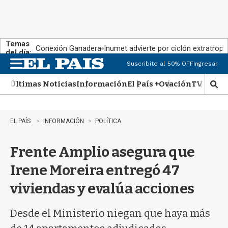
Temas
Conexión Ganadera
Inumet advierte por ciclón extratropi
del día:
Suscribite al 50% OFF
Ingresar
M
e
Últimas Noticias
Información
El País +
Ovación
TV Show
n
M
u
o
s
t
EL PAÍS
INFORMACIÓN
POLÍTICA
r
a
Frente Amplio asegura que
r
b
Irene Moreira entregó 47
�
s
viviendas y evalúa acciones
q
u
e
Desde el Ministerio niegan que haya más
d