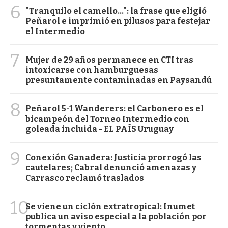
6
"Tranquilo el camello...": la frase que eligió
Peñarol e imprimió en pilusos para festejar
el Intermedio
7
Mujer de 29 años permanece en CTI tras
intoxicarse con hamburguesas
presuntamente contaminadas en Paysandú
8
Peñarol 5-1 Wanderers: el Carbonero es el
bicampeón del Torneo Intermedio con
goleada incluida - EL PAÍS Uruguay
9
Conexión Ganadera: Justicia prorrogó las
cautelares; Cabral denunció amenazas y
Carrasco reclamó traslados
10
Se viene un ciclón extratropical: Inumet
publica un aviso especial a la población por
tormentas y viento