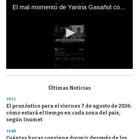
El mal momento de Yanina Gasañol con un hincha argentino en "Subrayado"
0
s
e
c
Últimas Noticias
o
n
19:11
d
El pronóstico para el viernes 7 de agosto de 2026:
s
o
cómo estará el tiempo en cada zona del país,
f
según Inumet
3
3
s
19:00
e
Cuántas horas conviene dormir después de los