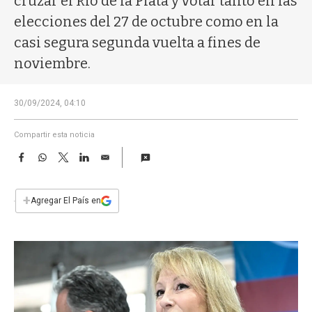
cruzar el Río de la Plata y votar tanto en las
a
elecciones del 27 de octubre como en la
casi segura segunda vuelta a fines de
noviembre.
30/09/2024, 04:10
Compartir esta noticia
F
W
T
L
E
a
h
w
i
m
c
a
i
n
a
e
t
t
k
i
+
Agregar El País en
b
s
t
e
l
o
A
e
d
o
p
r
I
k
p
n