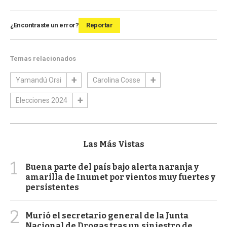
¿Encontraste un error?
Reportar
Temas relacionados
Yamandú Orsi
Carolina Cosse
Elecciones 2024
Las Más Vistas
1
Buena parte del país bajo alerta naranja y
amarilla de Inumet por vientos muy fuertes y
persistentes
2
Murió el secretario general de la Junta
Nacional de Drogas tras un siniestro de