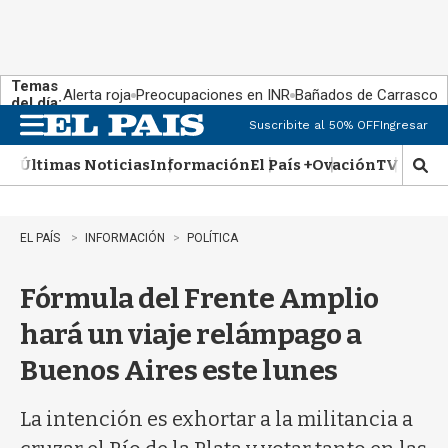
Temas
Alerta roja
Preocupaciones en INR
Bañados de Carrasco
del día:
Suscribite al 50% OFF
Ingresar
M
e
Últimas Noticias
Información
El País +
Ovación
TV Show
n
M
u
o
s
t
EL PAÍS
INFORMACIÓN
POLÍTICA
r
a
Fórmula del Frente Amplio
r
b
hará un viaje relámpago a
�
s
Buenos Aires este lunes
q
u
e
La intención es exhortar a la militancia a
d