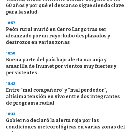
c
60 años y por qué el descanso sigue siendo clave
o
n
para la salud
d
s
18:57
Peón rural murió en Cerro Largo tras ser
alcanzado por un rayo; hubo desplazados y
destrozos en varias zonas
18:50
Buena parte del país bajo alerta naranja y
amarilla de Inumet por vientos muy fuertes y
persistentes
18:42
Entre "mal compañero" y "mal perdedor",
altísima tensión en vivo entre dos integrantes
de programa radial
18:33
Gobierno declaró la alerta roja por las
condiciones meteorológicas en varias zonas del