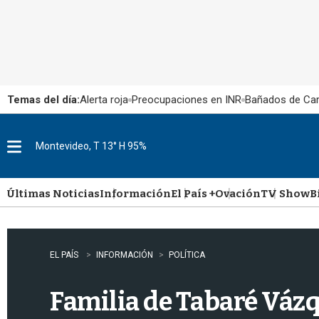
Temas del día:
Alerta roja
Preocupaciones en INR
Bañados de Ca
Montevideo, T 13° H 95%
M
e
n
u
Últimas Noticias
Información
El País +
Ovación
TV Show
B
EL PAÍS
INFORMACIÓN
POLÍTICA
Familia de Tabaré Váz