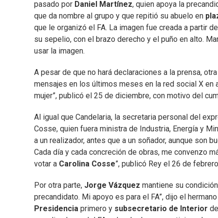
pasado por
Daniel Martínez
, quien apoya la precand
que da nombre al grupo y que repitió su abuelo en
pla
que le organizó el FA. La imagen fue creada a partir d
su sepelio, con el brazo derecho y el puño en alto. Mar
usar la imagen.
A pesar de que no hará declaraciones a la prensa, otra
mensajes en los últimos meses en la red social X en 
mujer”, publicó el 25 de diciembre, con motivo del cu
Al igual que Candelaria, la secretaria personal del exp
Cosse, quien fuera ministra de Industria, Energía y M
a un realizador, antes que a un soñador, aunque son bu
Cada día y cada concreción de obras, me convenzo más,
votar a
Carolina Cosse
”, publicó Rey el 26 de febrer
Por otra parte,
Jorge Vázquez
mantiene su condición
precandidato. Mi apoyo es para el FA”, dijo el hermano
Presidencia
primero y
subsecretario de Interior
de