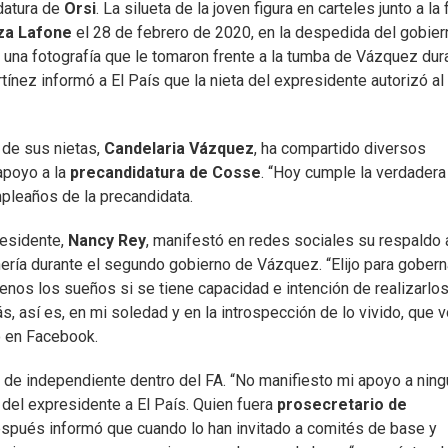
idatura de
Orsi
. La silueta de la joven figura en carteles junto a la
za Lafone
el 28 de febrero de 2020, en la despedida del gobier
e una fotografía que le tomaron frente a la tumba de Vázquez dur
tínez informó a El País que la nieta del expresidente autorizó al
 de sus nietas,
Candelaria Vázquez
, ha compartido diversos
apoyo a la
precandidatura de Cosse
. “Hoy cumple la verdadera
mpleaños de la precandidata.
residente,
Nancy Rey
, manifestó en redes sociales su respaldo 
inería durante el segundo gobierno de Vázquez. “Elijo para gober
enos los sueños si se tiene capacidad e intención de realizarlos
 así es, en mi soledad y en la introspección de lo vivido, que v
o en Facebook.
 de independiente dentro del FA. “No manifiesto mi apoyo a ning
 del expresidente a El País. Quien fuera
prosecretario de
spués informó que cuando lo han invitado a comités de base y