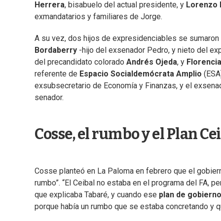
Herrera
, bisabuelo del actual presidente, y
Lorenzo 
exmandatarios y familiares de Jorge.
A su vez, dos hijos de expresidenciables se sumaron e
Bordaberry
-hijo del exsenador Pedro, y nieto del ex
del precandidato colorado
Andrés Ojeda
, y
Florenci
referente de
Espacio Socialdemócrata Amplio
(ESA)
exsubsecretario de Economía y Finanzas, y el exsen
senador.
Cosse, el rumbo y el Plan Ce
Cosse planteó en La Paloma en febrero que el gobierno
rumbo”. “El Ceibal no estaba en el programa del FA, p
que explicaba Tabaré, y cuando ese
plan de gobiern
porque había un rumbo que se estaba concretando y que 