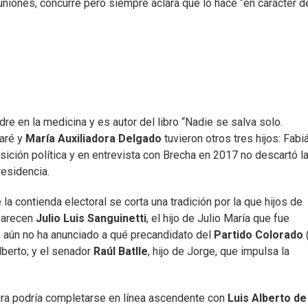
euniones, concurre pero siempre aclara que lo hace “en carácter d
e en la medicina y es autor del libro “Nadie se salva solo.
baré y
María Auxiliadora Delgado
tuvieron otros tres hijos: Fabiá
osición política y en entrevista con Brecha en 2017 no descartó l
residencia.
la contienda electoral se corta una tradición por la que hijos de
aparecen
Julio Luis Sanguinetti
, el hijo de Julio María que fue
o aún no ha anunciado a qué precandidato del
Partido Colorado
lberto; y el senador
Raúl Batlle
, hijo de Jorge, que impulsa la
ura podría completarse en línea ascendente con
Luis Alberto de