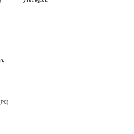
y la región
e
n,
a
(PC)