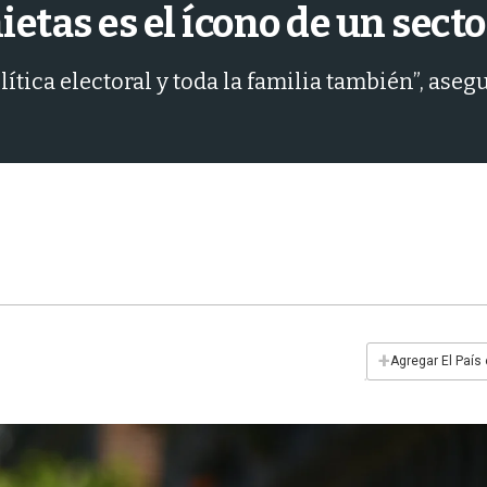
etas es el ícono de un secto
tica electoral y toda la familia también”, aseg
+
Agregar El País