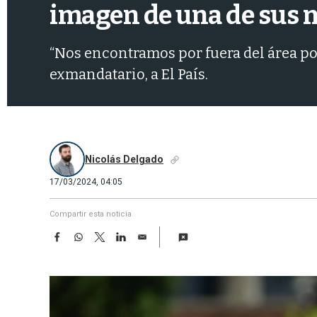
imagen de una de sus ni
“Nos encontramos por fuera del área polí
exmandatario, a El País.
Nicolás Delgado
17/03/2024, 04:05
Compartir esta noticia
F
W
T
L
E
a
h
w
i
m
c
a
i
n
a
e
t
t
k
i
b
s
t
e
l
o
A
e
d