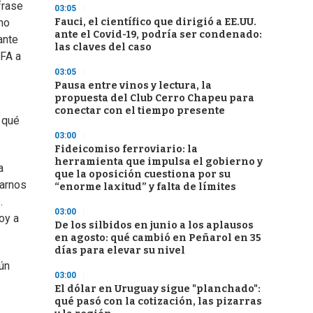
 frase
03:05
Fauci, el científico que dirigió a EE.UU.
no
ante el Covid-19, podría ser condenado:
ante
las claves del caso
 FA a
03:05
Pausa entre vinos y lectura, la
propuesta del Club Cerro Chapeu para
conectar con el tiempo presente
 qué
03:00
Fideicomiso ferroviario: la
herramienta que impulsa el gobierno y
a
que la oposición cuestiona por su
narnos
“enorme laxitud” y falta de límites
.
03:00
oy a
De los silbidos en junio a los aplausos
en agosto: qué cambió en Peñarol en 35
días para elevar su nivel
ún
03:00
El dólar en Uruguay sigue "planchado":
qué pasó con la cotización, las pizarras