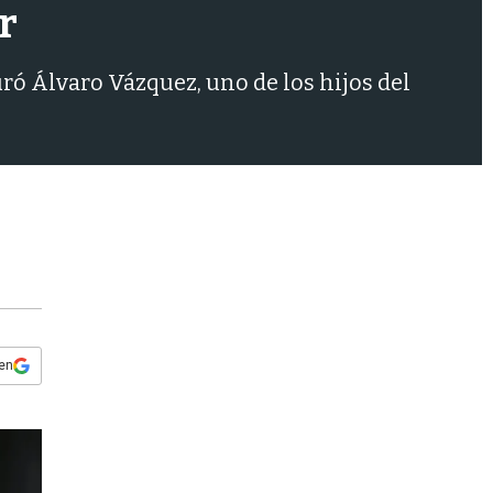
s
r
q
u
e
uró Álvaro Vázquez, uno de los hijos del
d
a
 en