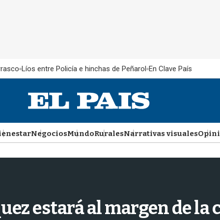
rrasco
Líos entre Policía e hinchas de Peñarol
En Clave País
ienestar
Negocios
Mundo
Rurales
Narrativas visuales
Opin
quez estará al margen de l