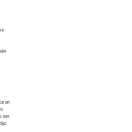
os
bién
ca un
no
o ser
ijo.