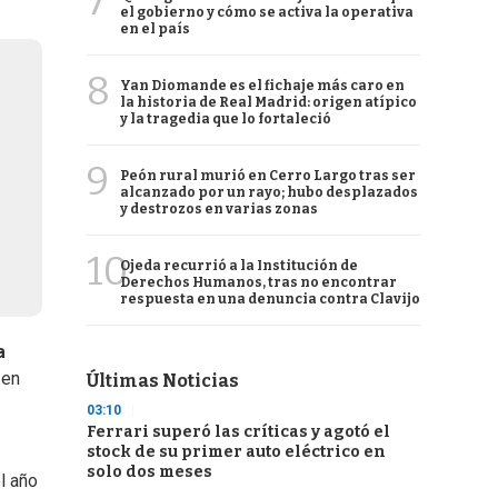
7
el gobierno y cómo se activa la operativa
en el país
8
Yan Diomande es el fichaje más caro en
la historia de Real Madrid: origen atípico
y la tragedia que lo fortaleció
9
Peón rural murió en Cerro Largo tras ser
alcanzado por un rayo; hubo desplazados
y destrozos en varias zonas
10
Ojeda recurrió a la Institución de
Derechos Humanos, tras no encontrar
respuesta en una denuncia contra Clavijo
a
 en
Últimas Noticias
03:10
Ferrari superó las críticas y agotó el
stock de su primer auto eléctrico en
solo dos meses
l año