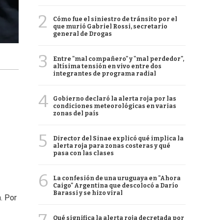
2
Cómo fue el siniestro de tránsito por el
que murió Gabriel Rossi, secretario
general de Drogas
3
Entre "mal compañero" y "mal perdedor",
altísima tensión en vivo entre dos
integrantes de programa radial
4
Gobierno declaró la alerta roja por las
condiciones meteorológicas en varias
zonas del país
5
Director del Sinae explicó qué implica la
alerta roja para zonas costeras y qué
pasa con las clases
6
La confesión de una uruguaya en "Ahora
Caigo" Argentina que descolocó a Darío
Barassi y se hizo viral
. Por
Qué significa la alerta roja decretada por