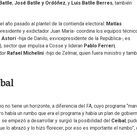
Batlle
,
José Batlle y Ordóñez
, y
Luis Batlle Berres
, también
l año pasado al plantel de la contienda electoral:
Matías
presidente y exdictador Juan María- coordina los equipos técnic
a Astori
-hija de Danilo, exvicepresidente de la República-, es
, sector que impulsa a Cosse y lideran
Pablo Ferreri
,
ador
Rafael Michelini
-hijo de Zelmar, quien fuera ministro y tam
ibal
 no tiene un horizonte, a diferencia del FA, cuyo programa “mar
ero había un rumbo que era el programa y había un plan de gobier
o
se empezó a desarrollar y surgió la posibilidad del
Ceibal
, pud
lo abrazó y lo hizo florecer; por eso es importante el rumbo”, d