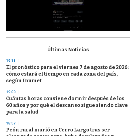
0
s
e
c
Últimas Noticias
o
n
19:11
d
El pronóstico para el viernes 7 de agosto de 2026:
s
o
cómo estará el tiempo en cada zona del país,
f
según Inumet
3
3
s
19:00
e
Cuántas horas conviene dormir después de los
c
60 años y por qué el descanso sigue siendo clave
o
n
para la salud
d
s
18:57
Peón rural murió en Cerro Largo tras ser