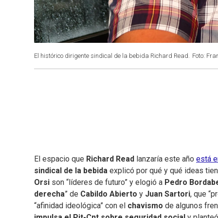
El histórico dirigente sindical de la bebida Richard Read.
Foto: Fra
El espacio que
Richard Read
lanzaría este año
está 
sindical de la bebida
explicó por qué y qué ideas tie
Orsi
son “líderes de futuro” y elogió a
Pedro Bordab
derecha
” de
Cabildo Abierto
y
Juan Sartori
, que “p
“afinidad ideológica” con el
chavismo
de algunos fre
impulsa el Pit-Cnt sobre seguridad social
y planteó