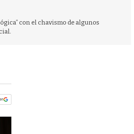
s
q
u
e
ológica” con el chavismo de algunos
d
ial.
a
 en