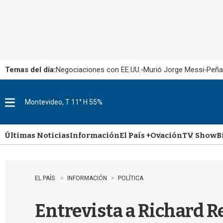
Temas del día:
Negociaciones con EE.UU.
Murió Jorge Messi
Peña
Montevideo, T 11° H 55%
M
e
n
u
Últimas Noticias
Información
El País +
Ovación
TV Show
B
EL PAÍS
INFORMACIÓN
POLÍTICA
Entrevista a Richard 