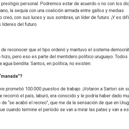
 prestigio personal. Podremos estar de acuerdo o no con los di
ano, la sequía con una coalición armada entre gallos y medias
 creó, con sus luces y sus sombras, un líder de futuro. ¡Y es difí
 líderes del futuro.
 de reconocer que el tipo ordenó y mantuvo el sistema democrát
o hizo, pero eso es parte del mentidero político uruguayo. Todos
 agua bendita. Santos, en política, no existen.
 “manada”?
e prometió 100.000 puestos de trabajo. ¡Votaron a Sartori sin s
e recorrió el país, laburó, era conocido y le podría haber dado m
so de “se acabó el recreo”, que me da la sensación de que en Uru
e cuando termine el período se van a mirar las patas y van a es