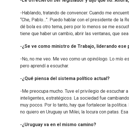
-Le ofrecieron ser legislador y dijo que no. Ahora
-Hablando, tratando de convencer. Cuando me encuentro
“Che, Pablo…”. Puedo hablar con el presidente de la 
dé bola es otro tema, pero por lo menos se me escucha
tiene que haber un cambio, abrir las ventanas, que sea 
-¿Se ve como ministro de Trabajo, liderando ese 
-No, no me veo. Me veo como un opinólogo. Lo mío es 
pero aprendí a escuchar.
-¿Qué piensa del sistema político actual?
-Me preocupa mucho. Tuve el privilegio de escuchar a 
inteligentes, estratégicos. La sociedad fue cambiando
muy pocos. Por lo tanto, hay que fortalecer la política
no quiero en Uruguay un Milei, la locura con patas. Esa e
-¿Uruguay va en el mismo camino?