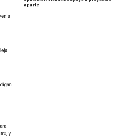
aparte
yen a
leja
 digan
ara
tro, y