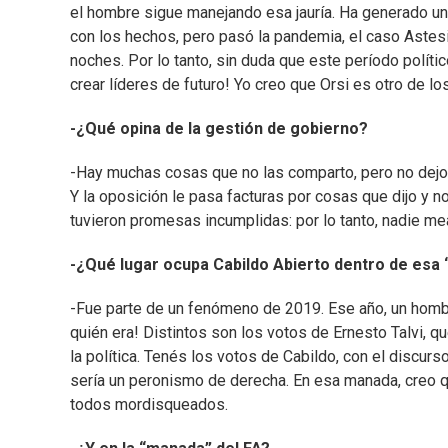
el hombre sigue manejando esa jauría. Ha generado un
con los hechos, pero pasó la pandemia, el caso Astesi
noches. Por lo tanto, sin duda que este período político
crear líderes de futuro! Yo creo que Orsi es otro de los
-¿Qué opina de la gestión de gobierno?
-Hay muchas cosas que no las comparto, pero no dejo
Y la oposición le pasa facturas por cosas que dijo y n
tuvieron promesas incumplidas: por lo tanto, nadie mea
-¿Qué lugar ocupa Cabildo Abierto dentro de esa
-Fue parte de un fenómeno de 2019. Ese año, un hombr
quién era! Distintos son los votos de Ernesto Talvi, qu
la política. Tenés los votos de Cabildo, con el discur
sería un peronismo de derecha. En esa manada, creo qu
todos mordisqueados.