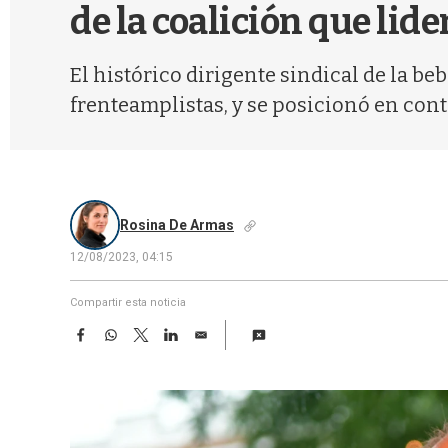
de la coalición que lide
El histórico dirigente sindical de la b
frenteamplistas, y se posicionó en contr
Rosina De Armas
12/08/2023, 04:15
Compartir esta noticia
F
W
T
L
E
a
h
w
i
m
c
a
i
n
a
e
t
t
k
i
b
s
t
e
l
o
A
e
d