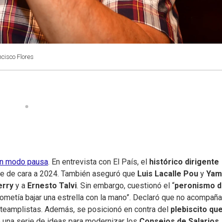
ncisco Flores
en modo pausa
. En entrevista con El País, el
histórico dirigente
ne de cara a 2024. También aseguró que
Luis Lacalle Pou
y
Yam
erry
y a
Ernesto Talvi
. Sin embargo, cuestionó el “
peronismo 
rometía bajar una estrella con la mano”. Declaró que no acompaña
nteamplistas. Además, se posicionó en contra del
plebiscito qu
 una serie de ideas para modernizar los
Consejos de Salarios
.