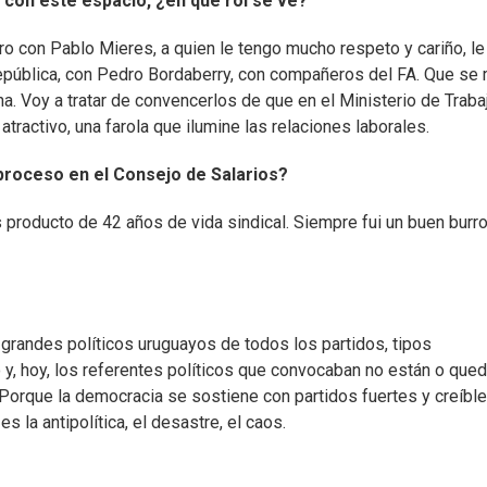
, con este espacio, ¿en qué rol se ve?
 con Pablo Mieres, a quien le tengo mucho respeto y cariño, le
República, con Pedro Bordaberry, con compañeros del FA. Que se
. Voy a tratar de convencerlos de que en el Ministerio de Traba
atractivo, una farola que ilumine las relaciones laborales.
proceso en el Consejo de Salarios?
producto de 42 años de vida sindical. Siempre fui un buen burro
grandes políticos uruguayos de todos los partidos, tipos
 y, hoy, los referentes políticos que convocaban no están o que
. Porque la democracia se sostiene con partidos fuertes y creíble
s la antipolítica, el desastre, el caos.