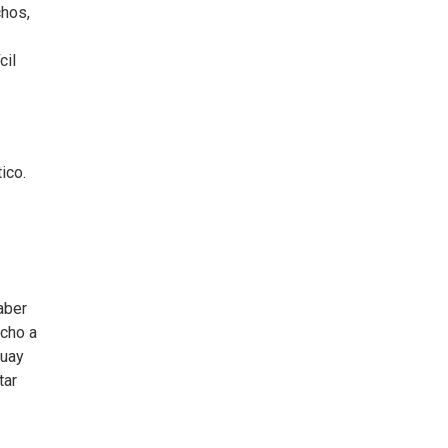
chos,
cil
ico.
aber
ucho a
guay
tar