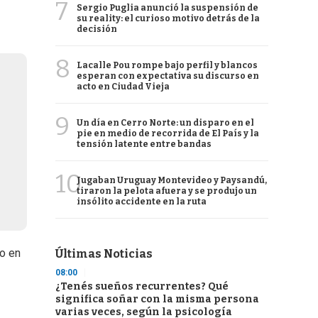
7
Sergio Puglia anunció la suspensión de
su reality: el curioso motivo detrás de la
decisión
8
Lacalle Pou rompe bajo perfil y blancos
esperan con expectativa su discurso en
acto en Ciudad Vieja
9
Un día en Cerro Norte: un disparo en el
pie en medio de recorrida de El País y la
tensión latente entre bandas
10
Jugaban Uruguay Montevideo y Paysandú,
tiraron la pelota afuera y se produjo un
insólito accidente en la ruta
do en
Últimas Noticias
08:00
¿Tenés sueños recurrentes? Qué
significa soñar con la misma persona
varias veces, según la psicología