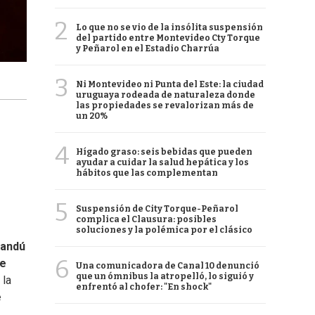
2
Lo que no se vio de la insólita suspensión
del partido entre Montevideo Cty Torque
y Peñarol en el Estadio Charrúa
3
Ni Montevideo ni Punta del Este: la ciudad
uruguaya rodeada de naturaleza donde
las propiedades se revalorizan más de
un 20%
4
Hígado graso: seis bebidas que pueden
ayudar a cuidar la salud hepática y los
hábitos que las complementan
5
Suspensión de City Torque-Peñarol
complica el Clausura: posibles
soluciones y la polémica por el clásico
andú
6
de
Una comunicadora de Canal 10 denunció
que un ómnibus la atropelló, lo siguió y
 la
enfrentó al chofer: "En shock"
e