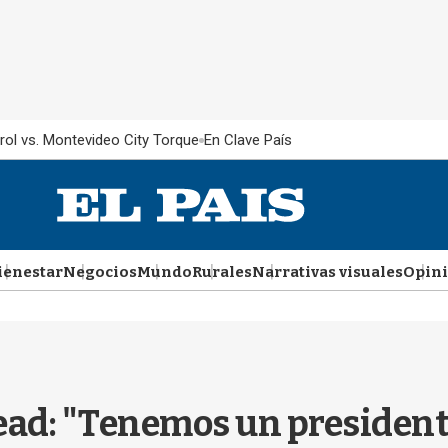
rol vs. Montevideo City Torque
En Clave País
ienestar
Negocios
Mundo
Rurales
Narrativas visuales
Opin
Read: "Tenemos un presiden