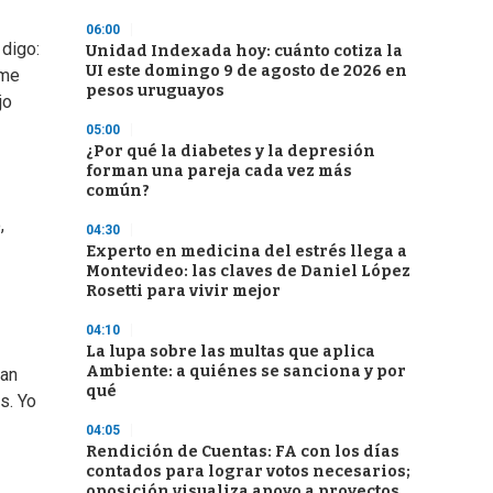
06:00
 digo:
Unidad Indexada hoy: cuánto cotiza la
UI este domingo 9 de agosto de 2026 en
 me
pesos uruguayos
jo
05:00
¿Por qué la diabetes y la depresión
forman una pareja cada vez más
común?
,
04:30
Experto en medicina del estrés llega a
Montevideo: las claves de Daniel López
Rosetti para vivir mejor
04:10
La lupa sobre las multas que aplica
Ambiente: a quiénes se sanciona y por
dan
qué
s. Yo
04:05
Rendición de Cuentas: FA con los días
contados para lograr votos necesarios;
oposición visualiza apoyo a proyectos