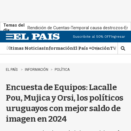
Temas del
Rendición de Cuentas
Temporal causa destrozos
En 
día:
Suscribite al 50% OFF
Ingresar
M
e
Últimas Noticias
Información
El País +
Ovación
TV Show
n
M
u
o
s
t
EL PAÍS
INFORMACIÓN
POLÍTICA
r
a
Encuesta de Equipos: Lacalle
r
b
Pou, Mujica y Orsi, los políticos
�
s
uruguayos con mejor saldo de
q
u
imagen en 2024
e
d