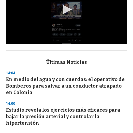
0
s
e
c
Últimas Noticias
o
n
14:04
d
En medio del agua y con cuerdas: el operativo de
s
o
Bomberos para salvar a un conductor atrapado
f
en Colonia
3
3
s
14:00
e
Estudio revela los ejercicios más eficaces para
c
bajar la presión arterial y controlar la
o
n
hipertensión
d
s