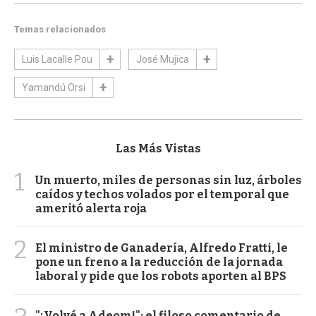
Temas relacionados
Luis Lacalle Pou
José Mujica
Yamandú Orsi
Las Más Vistas
1
Un muerto, miles de personas sin luz, árboles
caídos y techos volados por el temporal que
ameritó alerta roja
2
El ministro de Ganadería, Alfredo Fratti, le
pone un freno a la reducción de la jornada
laboral y pide que los robots aporten al BPS
"¡Volvé a Adeom!": el filoso comentario de