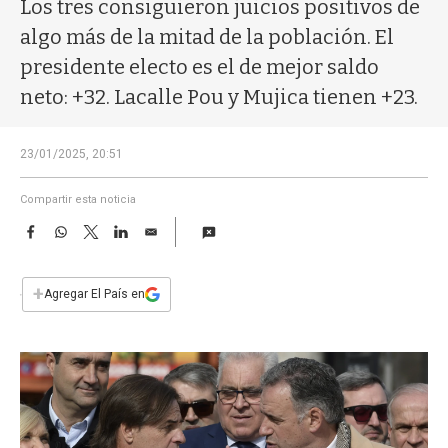
a
Los tres consiguieron juicios positivos de
algo más de la mitad de la población. El
presidente electo es el de mejor saldo
neto: +32. Lacalle Pou y Mujica tienen +23.
23/01/2025, 20:51
Compartir esta noticia
F
W
T
L
E
a
h
w
i
m
c
a
i
n
a
e
t
t
k
i
+
Agregar El País en
b
s
t
e
l
o
A
e
d
o
p
r
I
k
p
n