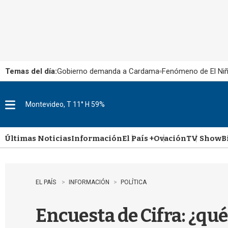
Temas del día:
Gobierno demanda a Cardama
Fenómeno de El Ni
Montevideo, T 11° H 59%
M
e
n
u
Últimas Noticias
Información
El País +
Ovación
TV Show
B
EL PAÍS
INFORMACIÓN
POLÍTICA
Encuesta de Cifra: ¿qué