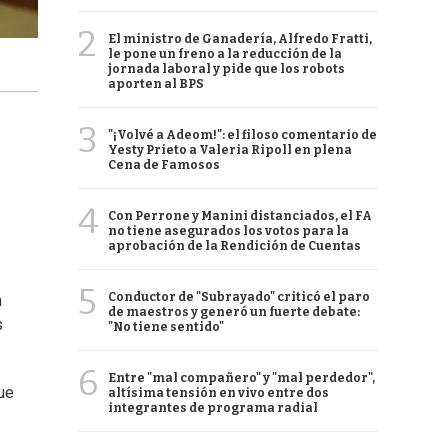
2
El ministro de Ganadería, Alfredo Fratti,
le pone un freno a la reducción de la
jornada laboral y pide que los robots
aporten al BPS
3
"¡Volvé a Adeom!": el filoso comentario de
Yesty Prieto a Valeria Ripoll en plena
Cena de Famosos
4
Con Perrone y Manini distanciados, el FA
no tiene asegurados los votos para la
aprobación de la Rendición de Cuentas
5
Conductor de "Subrayado" criticó el paro
n
de maestros y generó un fuerte debate:
s
"No tiene sentido"
6
Entre "mal compañero" y "mal perdedor",
ue
altísima tensión en vivo entre dos
integrantes de programa radial