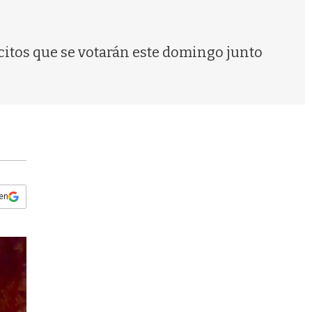
s
q
u
e
scitos que se votarán este domingo junto
d
a
 en