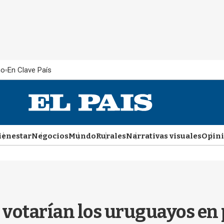
ño
En Clave País
ienestar
Negocios
Mundo
Rurales
Narrativas visuales
Opin
 votarían los uruguayos en 