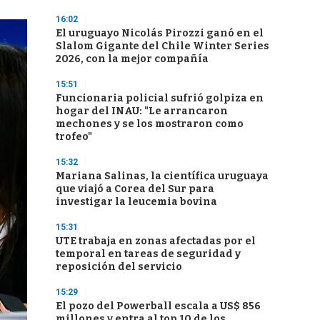
16:02
El uruguayo Nicolás Pirozzi ganó en el
Slalom Gigante del Chile Winter Series
2026, con la mejor compañía
15:51
Funcionaria policial sufrió golpiza en
hogar del INAU: "Le arrancaron
mechones y se los mostraron como
trofeo"
15:32
Mariana Salinas, la científica uruguaya
que viajó a Corea del Sur para
investigar la leucemia bovina
15:31
UTE trabaja en zonas afectadas por el
temporal en tareas de seguridad y
reposición del servicio
15:29
El pozo del Powerball escala a US$ 856
millones y entra al top 10 de los