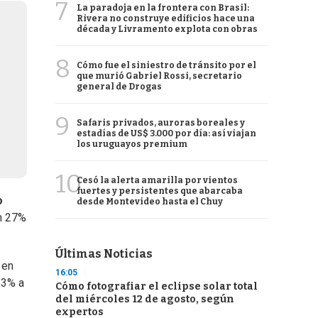
7
La paradoja en la frontera con Brasil:
Rivera no construye edificios hace una
década y Livramento explota con obras
8
Cómo fue el siniestro de tránsito por el
que murió Gabriel Rossi, secretario
general de Drogas
9
Safaris privados, auroras boreales y
estadías de US$ 3.000 por día: así viajan
los uruguayos premium
10
Cesó la alerta amarilla por vientos
fuertes y persistentes que abarcaba
o
desde Montevideo hasta el Chuy
un 27%
Últimas Noticias
 en
16:05
23% a
Cómo fotografiar el eclipse solar total
del miércoles 12 de agosto, según
expertos