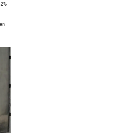
 62%
 en