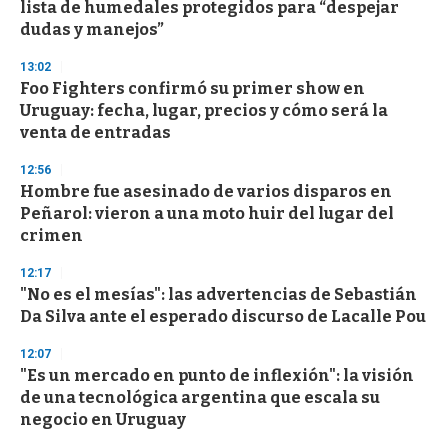
o
lista de humedales protegidos para “despejar
f
dudas y manejos”
3
3
s
13:02
e
Foo Fighters confirmó su primer show en
c
Uruguay: fecha, lugar, precios y cómo será la
o
n
venta de entradas
d
s
12:56
Hombre fue asesinado de varios disparos en
Peñarol: vieron a una moto huir del lugar del
crimen
12:17
"No es el mesías": las advertencias de Sebastián
Da Silva ante el esperado discurso de Lacalle Pou
12:07
"Es un mercado en punto de inflexión": la visión
de una tecnológica argentina que escala su
negocio en Uruguay