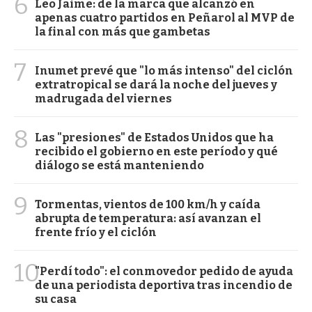
6
Leo Jaime: de la marca que alcanzó en
apenas cuatro partidos en Peñarol al MVP de
la final con más que gambetas
7
Inumet prevé que "lo más intenso" del ciclón
extratropical se dará la noche del jueves y
madrugada del viernes
8
Las "presiones" de Estados Unidos que ha
recibido el gobierno en este período y qué
diálogo se está manteniendo
9
Tormentas, vientos de 100 km/h y caída
abrupta de temperatura: así avanzan el
frente frío y el ciclón
10
"Perdí todo": el conmovedor pedido de ayuda
de una periodista deportiva tras incendio de
su casa