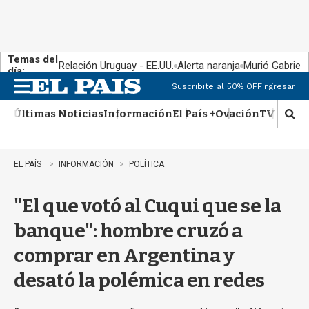
Temas del
Relación Uruguay - EE.UU.
Alerta naranja
Murió Gabriel 
día:
Suscribite al 50% OFF
Ingresar
M
e
Últimas Noticias
Información
El País +
Ovación
TV Show
n
M
u
o
s
t
EL PAÍS
INFORMACIÓN
POLÍTICA
r
a
"El que votó al Cuqui que se la
r
b
banque": hombre cruzó a
�
s
comprar en Argentina y
q
u
desató la polémica en redes
e
d