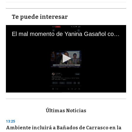
Te puede interesar
El mal momento de Yanina Gasañol con un hincha argentino en "Subrayado"
0
s
e
c
Últimas Noticias
o
n
13:25
d
Ambiente incluirá a Bañados de Carrasco en la
s