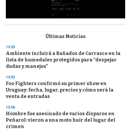
0
s
e
c
Últimas Noticias
o
n
13:25
d
Ambiente incluirá a Bañados de Carrasco en la
s
o
lista de humedales protegidos para “despejar
f
dudas y manejos”
3
3
s
13:02
e
Foo Fighters confirmó su primer show en
c
Uruguay: fecha, lugar, precios y cómo será la
o
n
venta de entradas
d
s
12:56
Hombre fue asesinado de varios disparos en
Peñarol: vieron a una moto huir del lugar del
crimen