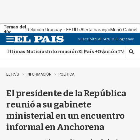
Temas del
Relación Uruguay - EE.UU.
Alerta naranja
Murió Gabriel 
día:
Suscribite al 50% OFF
Ingresar
M
e
Últimas Noticias
Información
El País +
Ovación
TV Show
n
M
u
o
s
t
EL PAÍS
INFORMACIÓN
POLÍTICA
r
a
El presidente de la República
r
b
reunió a su gabinete
�
s
ministerial en un encuentro
q
u
informal en Anchorena
e
d