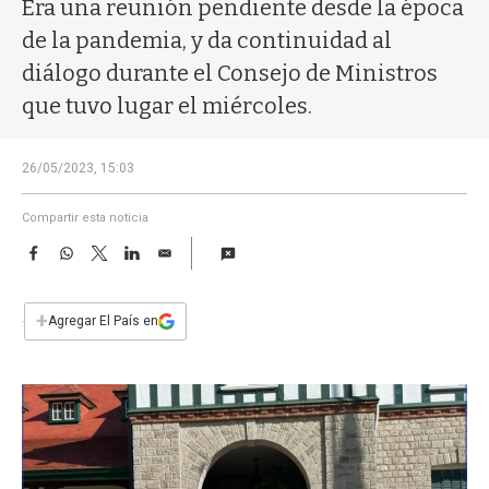
a
Era una reunión pendiente desde la época
de la pandemia, y da continuidad al
diálogo durante el Consejo de Ministros
que tuvo lugar el miércoles.
26/05/2023, 15:03
Compartir esta noticia
F
W
T
L
E
a
h
w
i
m
c
a
i
n
a
e
t
t
k
i
+
Agregar El País en
b
s
t
e
l
o
A
e
d
o
p
r
I
k
p
n