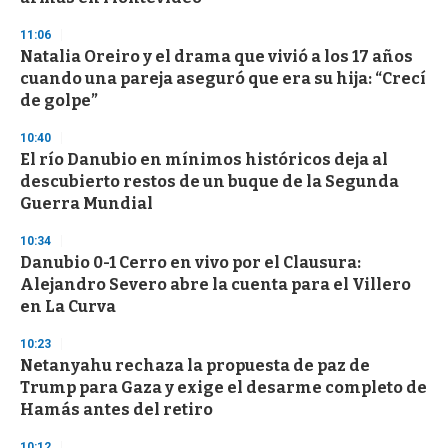
d
s
11:06
Natalia Oreiro y el drama que vivió a los 17 años
cuando una pareja aseguró que era su hija: “Crecí
de golpe”
10:40
El río Danubio en mínimos históricos deja al
descubierto restos de un buque de la Segunda
Guerra Mundial
10:34
Danubio 0-1 Cerro en vivo por el Clausura:
Alejandro Severo abre la cuenta para el Villero
en La Curva
10:23
Netanyahu rechaza la propuesta de paz de
Trump para Gaza y exige el desarme completo de
Hamás antes del retiro
10:12