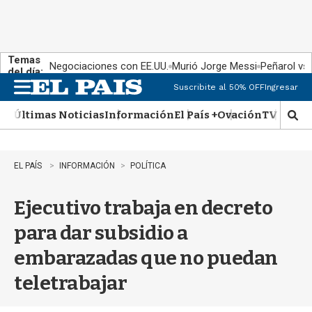
Temas
Negociaciones con EE.UU.
Murió Jorge Messi
Peñarol vs
del día:
Suscribite al 50% OFF
Ingresar
M
e
Últimas Noticias
Información
El País +
Ovación
TV Show
n
M
u
o
s
t
EL PAÍS
INFORMACIÓN
POLÍTICA
r
a
Ejecutivo trabaja en decreto
r
b
para dar subsidio a
�
s
embarazadas que no puedan
q
u
teletrabajar
e
d