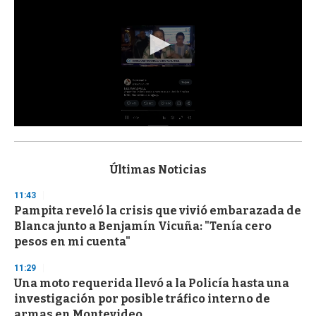
0
s
e
c
Últimas Noticias
o
n
11:43
d
Pampita reveló la crisis que vivió embarazada de
s
o
Blanca junto a Benjamín Vicuña: "Tenía cero
f
pesos en mi cuenta"
3
3
s
11:29
e
Una moto requerida llevó a la Policía hasta una
c
investigación por posible tráfico interno de
o
n
armas en Montevideo