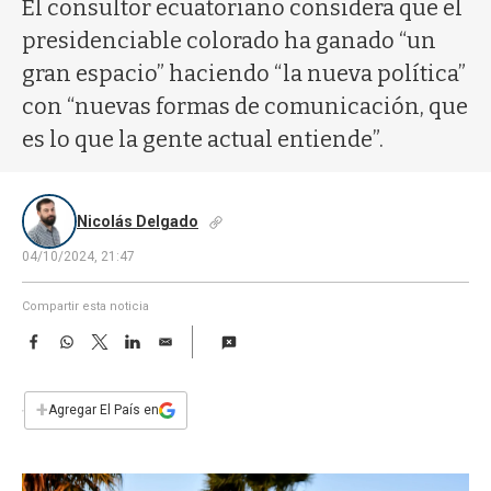
a
El consultor ecuatoriano considera que el
presidenciable colorado ha ganado “un
gran espacio” haciendo “la nueva política”
con “nuevas formas de comunicación, que
es lo que la gente actual entiende”.
Nicolás Delgado
04/10/2024, 21:47
Compartir esta noticia
F
W
T
L
E
a
h
w
i
m
c
a
i
n
a
e
t
t
k
i
+
Agregar El País en
b
s
t
e
l
o
A
e
d
o
p
r
I
k
p
n