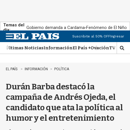
Temas del
Gobierno demanda a Cardama
Fenómeno de El Niño
día:
Suscribite al 50% OFF
Ingresar
M
e
Últimas Noticias
Información
El País +
Ovación
TV Show
n
M
u
o
s
t
EL PAÍS
INFORMACIÓN
POLÍTICA
r
a
Durán Barba destacó la
r
b
campaña de Andrés Ojeda, el
�
s
candidato que ata la política al
q
u
humor y el entretenimiento
e
d