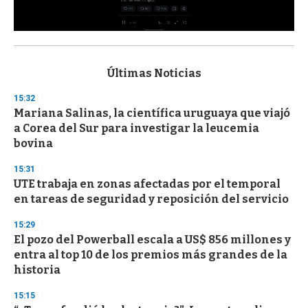
0
s
e
c
Últimas Noticias
o
n
15:32
d
Mariana Salinas, la científica uruguaya que viajó
s
o
a Corea del Sur para investigar la leucemia
f
bovina
3
3
s
15:31
e
UTE trabaja en zonas afectadas por el temporal
c
en tareas de seguridad y reposición del servicio
o
n
d
15:29
s
El pozo del Powerball escala a US$ 856 millones y
entra al top 10 de los premios más grandes de la
historia
15:15