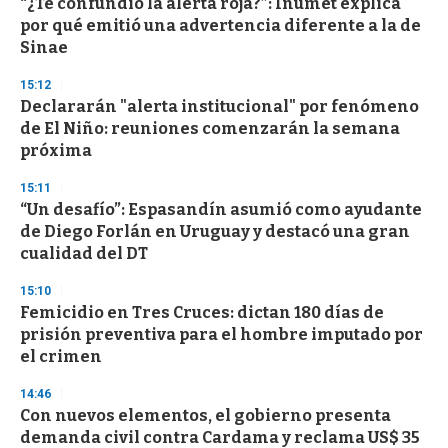
“¿Te confundió la alerta roja?”: Inumet explica
por qué emitió una advertencia diferente a la de
Sinae
15:12
Declararán "alerta institucional" por fenómeno
de El Niño: reuniones comenzarán la semana
próxima
15:11
“Un desafío”: Espasandín asumió como ayudante
de Diego Forlán en Uruguay y destacó una gran
cualidad del DT
15:10
Femicidio en Tres Cruces: dictan 180 días de
prisión preventiva para el hombre imputado por
el crimen
14:46
Con nuevos elementos, el gobierno presenta
demanda civil contra Cardama y reclama US$ 35