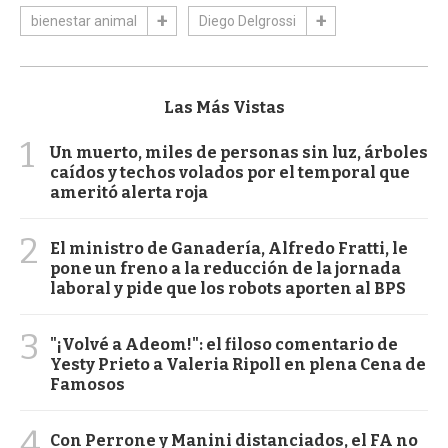
bienestar animal
Diego Delgrossi
Las Más Vistas
1
Un muerto, miles de personas sin luz, árboles
caídos y techos volados por el temporal que
ameritó alerta roja
2
El ministro de Ganadería, Alfredo Fratti, le
pone un freno a la reducción de la jornada
laboral y pide que los robots aporten al BPS
3
"¡Volvé a Adeom!": el filoso comentario de
Yesty Prieto a Valeria Ripoll en plena Cena de
Famosos
4
Con Perrone y Manini distanciados, el FA no